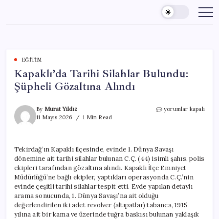
Skip
to
content
EĞITIM
Kapaklı’da Tarihi Silahlar Bulundu:
Şüpheli Gözaltına Alındı
Kapaklı’da
By
Murat Yıldız
yorumlar kapalı
Tarihi
11 Mayıs 2026
1 Min Read
Silahlar
Bulundu:
Şüpheli
Tekirdağ’ın Kapaklı ilçesinde, evinde 1. Dünya Savaşı
Gözaltına
dönemine ait tarihi silahlar bulunan C.Ç. (44) isimli şahıs, polis
Alındı
için
ekipleri tarafından gözaltına alındı. Kapaklı İlçe Emniyet
Müdürlüğü’ne bağlı ekipler, yaptıkları operasyonda C.Ç.’nin
evinde çeşitli tarihi silahlar tespit etti. Evde yapılan detaylı
arama sonucunda, 1. Dünya Savaşı’na ait olduğu
değerlendirilen iki adet revolver (altıpatlar) tabanca, 1915
yılına ait bir kama ve üzerinde tuğra baskısı bulunan yaklaşık