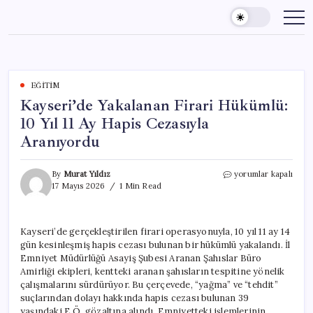
Skip
to
content
EĞITIM
Kayseri’de Yakalanan Firari Hükümlü:
10 Yıl 11 Ay Hapis Cezasıyla
Aranıyordu
Kayseri’de
By
Murat Yıldız
yorumlar kapalı
Yakalanan
17 Mayıs 2026
1 Min Read
Firari
Hükümlü:
10
Kayseri’de gerçekleştirilen firari operasyonuyla, 10 yıl 11 ay 14
Yıl
gün kesinleşmiş hapis cezası bulunan bir hükümlü yakalandı. İl
11
Ay
Emniyet Müdürlüğü Asayiş Şubesi Aranan Şahıslar Büro
Hapis
Amirliği ekipleri, kentteki aranan şahısların tespitine yönelik
Cezasıyla
çalışmalarını sürdürüyor. Bu çerçevede, “yağma” ve “tehdit”
Aranıyordu
suçlarından dolayı hakkında hapis cezası bulunan 39
için
yaşındaki E.Ö. gözaltına alındı. Emniyetteki işlemlerinin