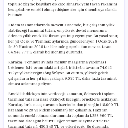
toplu sözleşme koşulları dikkate alınarak yeni tavan rakamını
hesapladı ve emekli olmayı düşünenler için önemli uyarılarda
bulundu.
Kıdem tazminatlarında mevcut sistemde, bir çalışanın yıllık
alabileceği tazminat tutarı, en yüksek devlet memuruna
ödenen yıllık emeklilik ikramiyesini geçemiyor. Bu yasal sınır,
her yıl Ocak ve Temmuz aylarında güncelleniyor. 1 Ocak 2026
ile 30 Haziran 2026 tarihlerinde geçerli olan mevcut tavan
64.948,77 TL olarak belirlenmiş durumda.
Karakaş, Temmuz ayında memur maaşlarına yapılması
beklenen %14 oranındaki artışla birlikte bu tavanın 74.042
TL’ye yükseleceğini öngörüyor. Bu durum, yüksek gelirli
çalışanların her yıl için yaklaşık 9.095 TL daha fazla tazminat
alması anlamına geliyor.
Emeklilik dilekçesinin verileceği zamanın, ödenecek toplam
tazminat tutarını nasıl etkileyebileceğini örneklerle açıklayan
Karakaş, brüt maaşı tavanın üzerinde olan (örneğin 118.000 TL
kazanan ve 20 yıl kıdemi bulunan) bir çalışanın, Haziran
sonunda emekli olması durumunda toplamda 1.298.960 TL
tazminat alacağını belirtti. Eğer Temmuz ayına ertelerse,
tazminat tutarı 1.480.840 TL’ye yükselecek. Bu durumda,