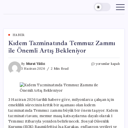
Skip
to
content
HABER
Kıdem Tazminatında Temmuz Zammı
ile Önemli Artış Bekleniyor
Kıdem
By
Murat Yıldız
yorumlar kapalı
Tazminatında
3 Haziran 2026
2 Min Read
Temmuz
Zammı
ile
Önemli
Artış
Bekleniyor
3 Haziran 2026 tarihli habere göre, milyonlarca çalışan için
için
emeklilik sürecinin kritik bir aşaması olan kıdem
tazminatında Temmuz zammı büyük bir önem taşıyor. Kıdem
tazminatı tavanı, memur maaş katsayılarına dayalı olarak 1
Temmuz itibarıyla yeniden belirlenecek. Sosyal Güvenlik
Kurumu (SGK) Başmüfettişi İsa Karakaş, enflasyon verileri ve