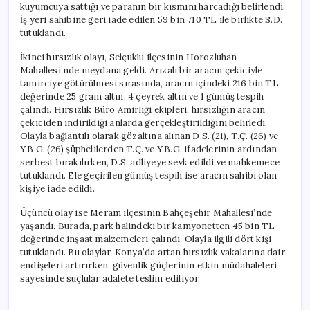
kuyumcuya sattığı ve paranın bir kısmını harcadığı belirlendi.
İş yeri sahibine geri iade edilen 59 bin 710 TL ile birlikte S.D.
tutuklandı.
İkinci hırsızlık olayı, Selçuklu ilçesinin Horozluhan
Mahallesi’nde meydana geldi. Arızalı bir aracın çekiciyle
tamirciye götürülmesi sırasında, aracın içindeki 216 bin TL
değerinde 25 gram altın, 4 çeyrek altın ve 1 gümüş tespih
çalındı. Hırsızlık Büro Amirliği ekipleri, hırsızlığın aracın
çekiciden indirildiği anlarda gerçekleştirildiğini belirledi.
Olayla bağlantılı olarak gözaltına alınan D.S. (21), T.Ç. (26) ve
Y.B.G. (26) şüphelilerden T.Ç. ve Y.B.G. ifadelerinin ardından
serbest bırakılırken, D.S. adliyeye sevk edildi ve mahkemece
tutuklandı. Ele geçirilen gümüş tespih ise aracın sahibi olan
kişiye iade edildi.
Üçüncü olay ise Meram ilçesinin Bahçeşehir Mahallesi’nde
yaşandı. Burada, park halindeki bir kamyonetten 45 bin TL
değerinde inşaat malzemeleri çalındı. Olayla ilgili dört kişi
tutuklandı. Bu olaylar, Konya’da artan hırsızlık vakalarına dair
endişeleri artırırken, güvenlik güçlerinin etkin müdahaleleri
sayesinde suçlular adalete teslim ediliyor.