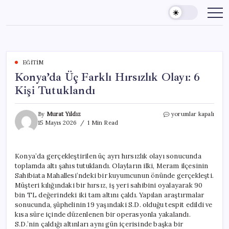
Skip
to
content
EĞITIM
Konya’da Üç Farklı Hırsızlık Olayı: 6
Kişi Tutuklandı
Konya’da
By
Murat Yıldız
yorumlar kapalı
Üç
15 Mayıs 2026
1 Min Read
Farklı
Hırsızlık
Olayı:
Konya’da gerçekleştirilen üç ayrı hırsızlık olayı sonucunda
6
toplamda altı şahıs tutuklandı. Olayların ilki, Meram ilçesinin
Kişi
Tutuklandı
Sahibiata Mahallesi’ndeki bir kuyumcunun önünde gerçekleşti.
için
Müşteri kılığındaki bir hırsız, iş yeri sahibini oyalayarak 90
bin TL değerindeki iki tam altını çaldı. Yapılan araştırmalar
sonucunda, şüphelinin 19 yaşındaki S.D. olduğu tespit edildi ve
kısa süre içinde düzenlenen bir operasyonla yakalandı.
S.D.’nin çaldığı altınları aynı gün içerisinde başka bir