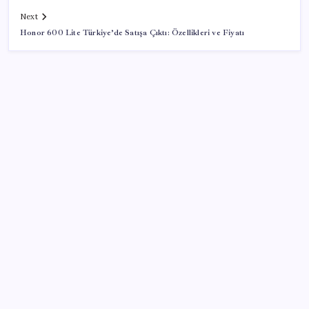
Next
Honor 600 Lite Türkiye’de Satışa Çıktı: Özellikleri ve Fiyatı
SON YAZILAR
Canan Karatay sağlıklı yaşamın sırrını tek tek
açıkladı! ‘Botoksla düzelmez, bu mineral şart’
Bakan Göktaş: Yangından etkilenen illerimize 25
milyon lira kaynak aktardık
AKP’de YENİ Parti toplantıları: İşte masadaki
anketin sonuçları