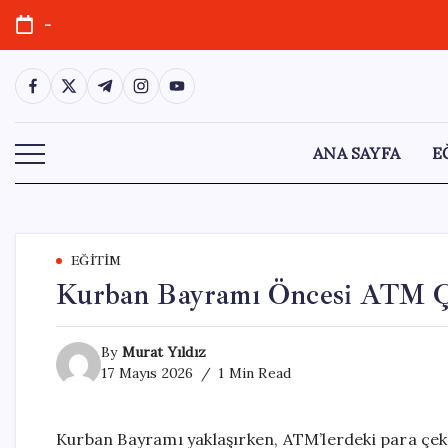
Skip
-
to
content
https://www.facebook.com/
https://twitter.com/
https://t.me/
https://www.instagram.com/
https://youtube.com/
ANA SAYFA
E
EĞITIM
Kurban Bayramı Öncesi ATM Çek
By
Murat Yıldız
17 Mayıs 2026
1 Min Read
Kurban Bayramı yaklaşırken, ATM’lerdeki para çek