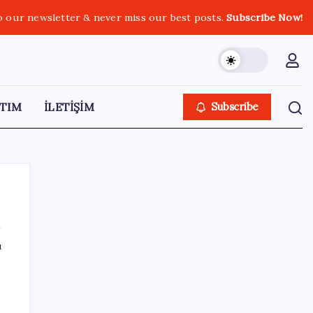
o our newsletter & never miss our best posts.
Subscribe Now!
TIM
İLETİŞİM
Subscribe
ı
SON YAZILAR
Canan Karatay sağlıklı yaşamın sırrını tek
tek açıkladı! ‘Botoksla düzelmez, bu mineral