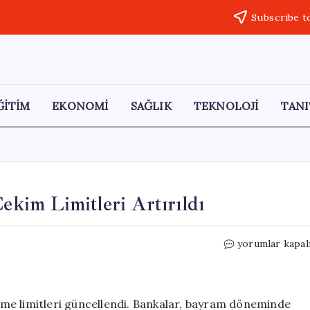
Subscribe t
ĞİTİM
EKONOMİ
SAĞLIK
TEKNOLOJİ
TANI
im Limitleri Artırıldı
Kurban
yorumlar kapal
Bayramı
Öncesi
ATM
Çekim
me limitleri güncellendi. Bankalar, bayram döneminde