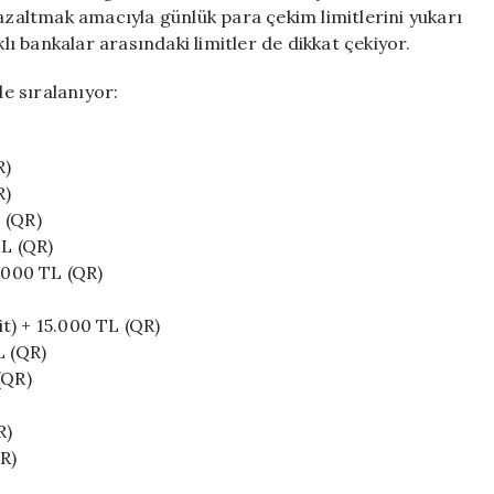
Limitleri
 azaltmak amacıyla günlük para çekim limitlerini yukarı
Artırıldı
klı bankalar arasındaki limitler de dikkat çekiyor.
için
de sıralanıyor:
R)
R)
 (QR)
TL (QR)
5.000 TL (QR)
t) + 15.000 TL (QR)
L (QR)
(QR)
R)
R)