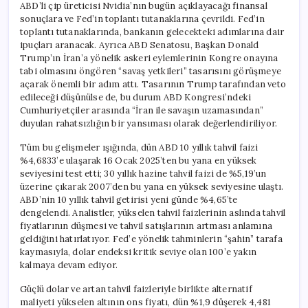
ABD’li çip üreticisi Nvidia’nın bugün açıklayacağı finansal
sonuçlara ve Fed’in toplantı tutanaklarına çevrildi. Fed’in
toplantı tutanaklarında, bankanın gelecekteki adımlarına dair
ipuçları aranacak. Ayrıca ABD Senatosu, Başkan Donald
Trump’ın İran’a yönelik askeri eylemlerinin Kongre onayına
tabi olmasını öngören “savaş yetkileri” tasarısını görüşmeye
açarak önemli bir adım attı. Tasarının Trump tarafından veto
edileceği düşünülse de, bu durum ABD Kongresi’ndeki
Cumhuriyetçiler arasında “İran ile savaşın uzamasından”
duyulan rahatsızlığın bir yansıması olarak değerlendiriliyor.
Tüm bu gelişmeler ışığında, dün ABD 10 yıllık tahvil faizi
%4,6833’e ulaşarak 16 Ocak 2025’ten bu yana en yüksek
seviyesini test etti; 30 yıllık hazine tahvil faizi de %5,19’un
üzerine çıkarak 2007’den bu yana en yüksek seviyesine ulaştı.
ABD’nin 10 yıllık tahvil getirisi yeni günde %4,65’te
dengelendi. Analistler, yükselen tahvil faizlerinin aslında tahvil
fiyatlarının düşmesi ve tahvil satışlarının artması anlamına
geldiğini hatırlatıyor. Fed’e yönelik tahminlerin “şahin” tarafa
kaymasıyla, dolar endeksi kritik seviye olan 100’e yakın
kalmaya devam ediyor.
Güçlü dolar ve artan tahvil faizleriyle birlikte alternatif
maliyeti yükselen altının ons fiyatı, dün %1,9 düşerek 4,481