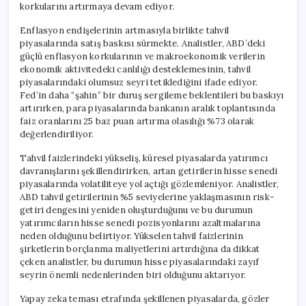
korkularını artırmaya devam ediyor.
Enflasyon endişelerinin artmasıyla birlikte tahvil
piyasalarında satış baskısı sürmekte. Analistler, ABD’deki
güçlü enflasyon korkularının ve makroekonomik verilerin
ekonomik aktivitedeki canlılığı desteklemesinin, tahvil
piyasalarındaki olumsuz seyri tetiklediğini ifade ediyor.
Fed’in daha “şahin” bir duruş sergileme beklentileri bu baskıyı
artırırken, para piyasalarında bankanın aralık toplantısında
faiz oranlarını 25 baz puan artırma olasılığı %73 olarak
değerlendiriliyor.
Tahvil faizlerindeki yükseliş, küresel piyasalarda yatırımcı
davranışlarını şekillendirirken, artan getirilerin hisse senedi
piyasalarında volatiliteye yol açtığı gözlemleniyor. Analistler,
ABD tahvil getirilerinin %5 seviyelerine yaklaşmasının risk-
getiri dengesini yeniden oluşturduğunu ve bu durumun
yatırımcıların hisse senedi pozisyonlarını azaltmalarına
neden olduğunu belirtiyor. Yükselen tahvil faizlerinin
şirketlerin borçlanma maliyetlerini artırdığına da dikkat
çeken analistler, bu durumun hisse piyasalarındaki zayıf
seyrin önemli nedenlerinden biri olduğunu aktarıyor.
Yapay zeka teması etrafında şekillenen piyasalarda, gözler