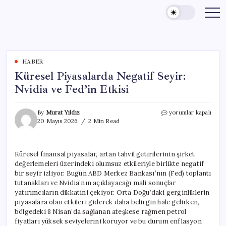
Skip
to
content
HABER
Küresel Piyasalarda Negatif Seyir:
Nvidia ve Fed’in Etkisi
Küresel
By
Murat Yıldız
yorumlar kapalı
Piyasalarda
20 Mayıs 2026
2 Min Read
Negatif
Seyir:
Nvidia
Küresel finansal piyasalar, artan tahvil getirilerinin şirket
ve
değerlemeleri üzerindeki olumsuz etkileriyle birlikte negatif
Fed’in
Etkisi
bir seyir izliyor. Bugün ABD Merkez Bankası’nın (Fed) toplantı
için
tutanakları ve Nvidia’nın açıklayacağı mali sonuçlar
yatırımcıların dikkatini çekiyor. Orta Doğu’daki gerginliklerin
piyasalara olan etkileri giderek daha belirgin hale gelirken,
bölgedeki 8 Nisan’da sağlanan ateşkese rağmen petrol
fiyatları yüksek seviyelerini koruyor ve bu durum enflasyon