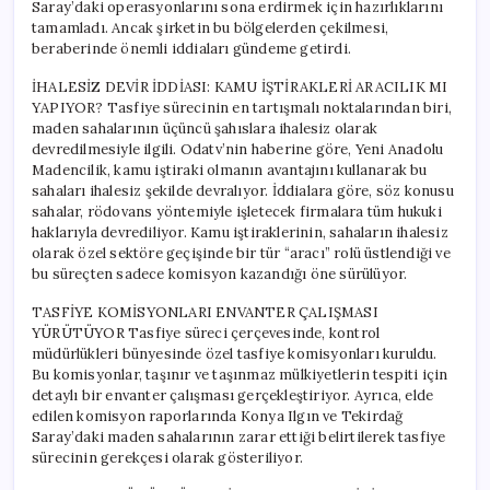
Saray’daki operasyonlarını sona erdirmek için hazırlıklarını
tamamladı. Ancak şirketin bu bölgelerden çekilmesi,
beraberinde önemli iddiaları gündeme getirdi.
İHALESİZ DEVİR İDDİASI: KAMU İŞTİRAKLERİ ARACILIK MI
YAPIYOR? Tasfiye sürecinin en tartışmalı noktalarından biri,
maden sahalarının üçüncü şahıslara ihalesiz olarak
devredilmesiyle ilgili. Odatv’nin haberine göre, Yeni Anadolu
Madencilik, kamu iştiraki olmanın avantajını kullanarak bu
sahaları ihalesiz şekilde devralıyor. İddialara göre, söz konusu
sahalar, rödovans yöntemiyle işletecek firmalara tüm hukuki
haklarıyla devrediliyor. Kamu iştiraklerinin, sahaların ihalesiz
olarak özel sektöre geçişinde bir tür “aracı” rolü üstlendiği ve
bu süreçten sadece komisyon kazandığı öne sürülüyor.
TASFİYE KOMİSYONLARI ENVANTER ÇALIŞMASI
YÜRÜTÜYOR Tasfiye süreci çerçevesinde, kontrol
müdürlükleri bünyesinde özel tasfiye komisyonları kuruldu.
Bu komisyonlar, taşınır ve taşınmaz mülkiyetlerin tespiti için
detaylı bir envanter çalışması gerçekleştiriyor. Ayrıca, elde
edilen komisyon raporlarında Konya Ilgın ve Tekirdağ
Saray’daki maden sahalarının zarar ettiği belirtilerek tasfiye
sürecinin gerekçesi olarak gösteriliyor.