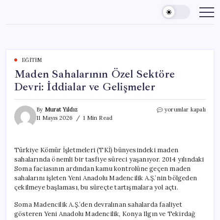
Skip
to
content
EĞITIM
Maden Sahalarının Özel Sektöre
Devri: İddialar ve Gelişmeler
Maden
By
Murat Yıldız
yorumlar kapalı
Sahalarının
11 Mayıs 2026
1 Min Read
Özel
Sektöre
Devri:
Türkiye Kömür İşletmeleri (TKİ) bünyesindeki maden
İddialar
sahalarında önemli bir tasfiye süreci yaşanıyor. 2014 yılındaki
ve
Gelişmeler
Soma faciasının ardından kamu kontrolüne geçen maden
için
sahalarını işleten Yeni Anadolu Madencilik A.Ş.’nin bölgeden
çekilmeye başlaması, bu süreçte tartışmalara yol açtı.
Soma Madencilik A.Ş.’den devralınan sahalarda faaliyet
gösteren Yeni Anadolu Madencilik, Konya Ilgın ve Tekirdağ