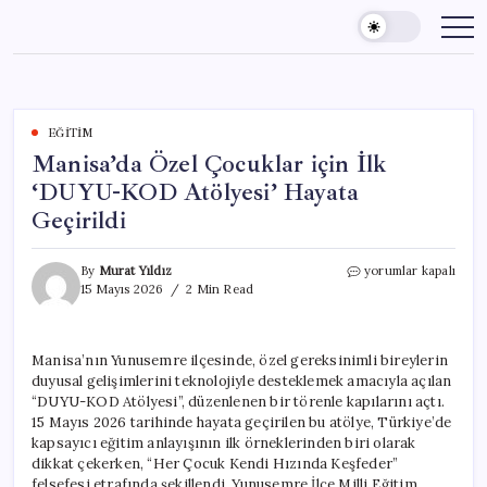
Skip
to
content
EĞITIM
Manisa’da Özel Çocuklar için İlk
‘DUYU-KOD Atölyesi’ Hayata
Geçirildi
Manisa’da
By
Murat Yıldız
yorumlar kapalı
Özel
15 Mayıs 2026
2 Min Read
Çocuklar
için
İlk
Manisa’nın Yunusemre ilçesinde, özel gereksinimli bireylerin
‘DUYU-
duyusal gelişimlerini teknolojiyle desteklemek amacıyla açılan
KOD
Atölyesi’
“DUYU-KOD Atölyesi”, düzenlenen bir törenle kapılarını açtı.
Hayata
15 Mayıs 2026 tarihinde hayata geçirilen bu atölye, Türkiye’de
Geçirildi
kapsayıcı eğitim anlayışının ilk örneklerinden biri olarak
için
dikkat çekerken, “Her Çocuk Kendi Hızında Keşfeder”
felsefesi etrafında şekillendi. Yunusemre İlçe Milli Eğitim