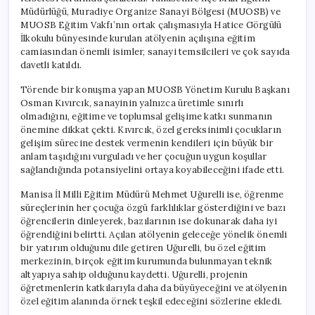
Müdürlüğü, Muradiye Organize Sanayi Bölgesi (MUOSB) ve
MUOSB Eğitim Vakfı’nın ortak çalışmasıyla Hatice Görgülü
İlkokulu bünyesinde kurulan atölyenin açılışına eğitim
camiasından önemli isimler, sanayi temsilcileri ve çok sayıda
davetli katıldı.
Törende bir konuşma yapan MUOSB Yönetim Kurulu Başkanı
Osman Kıvırcık, sanayinin yalnızca üretimle sınırlı
olmadığını, eğitime ve toplumsal gelişime katkı sunmanın
önemine dikkat çekti. Kıvırcık, özel gereksinimli çocukların
gelişim sürecine destek vermenin kendileri için büyük bir
anlam taşıdığını vurguladı ve her çocuğun uygun koşullar
sağlandığında potansiyelini ortaya koyabileceğini ifade etti.
Manisa İl Milli Eğitim Müdürü Mehmet Uğurelli ise, öğrenme
süreçlerinin her çocuğa özgü farklılıklar gösterdiğini ve bazı
öğrencilerin dinleyerek, bazılarının ise dokunarak daha iyi
öğrendiğini belirtti. Açılan atölyenin geleceğe yönelik önemli
bir yatırım olduğunu dile getiren Uğurelli, bu özel eğitim
merkezinin, birçok eğitim kurumunda bulunmayan teknik
altyapıya sahip olduğunu kaydetti. Uğurelli, projenin
öğretmenlerin katkılarıyla daha da büyüyeceğini ve atölyenin
özel eğitim alanında örnek teşkil edeceğini sözlerine ekledi.