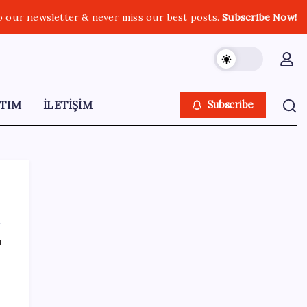
o our newsletter & never miss our best posts.
Subscribe Now!
TIM
İLETİŞİM
Subscribe
ı
SON YAZILAR
Konutlar Ekim 2026’da tamam