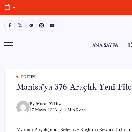
Skip
-
to
content
https://www.facebook.com/
https://twitter.com/
https://t.me/
https://www.instagram.com/
https://youtube.com/
ANA SAYFA
E
EĞITIM
Manisa’ya 376 Araçlık Yeni Fil
By
Murat Yıldız
17 Mayıs 2026
1 Min Read
Manisa Büyükşehir Belediye Başkanı Besim Dutlulu’nu