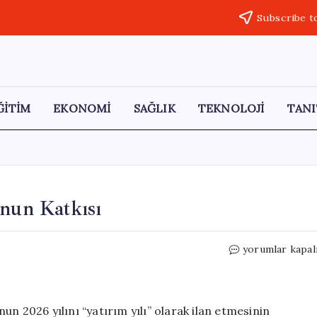
Subscribe t
ĞİTİM
EKONOMİ
SAĞLIK
TEKNOLOJİ
TANI
onun Katkısı
Manisa’ya
yorumlar kapal
376
Araçlık
Yeni
Filonun
n 2026 yılını “yatırım yılı” olarak ilan etmesinin