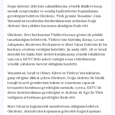
Doğu Akdeniz’deki kıta sahanlıklarına yönelik ihlallere karşı
sismik araştırmalar ve sondaj faaliyetlerine başlanılması
gerektiğini belirten Gürdeniz, Türk gemisi ‘Rosaline-A’nın
Yunanistan tarafından durdurulmasının ardından Doğu
Akdeniz’den çekilme kararının alındığını ifade etti.
Gürdeniz, Sevr haritasının Türkleri karaya gömecek şekilde
tasarlandığını belirterek, Türkiye’nin Kurtuluş Savaşı, Lozan
Anlaşması, Montreux Sözleşmesi ve Mavi Vatan Doktrini ile bu
haritaya cevabını verdiğini hatırlattı. Şu anda ABD, AB ve İsrail
destekli bir kukla Kürt devleti kurulmasına yönelik tehditlerin
yanı sıra, KKTC’deki askeri varlığın sona erdirilmesine
yönelik çabaların mevcut olduğunu kaydetti.
Yunanistan, İsrail ve Güney Kıbrıs’ın Türkiye’nin haklarını
gasp ettiğine dikkat çeken Gürdeniz, Doğu Akdeniz’de büyük
tonajlı ticaret gemilerinin bakım ve onarımını yapacak
tersaneler kurulması gerektiğini savundu. Ayrıca, KKTC’de
deniz üssü kurulması gerektiğini ve Akdeniz ile Ege’de Türk
varlığının artırılması gerektiğini ifade etti.
Mavi Vatan’ın bağımsızlık manifestosu olduğunu belirten
Gürdeniz, denizlerden kopmanın gelecekle bağın kopması