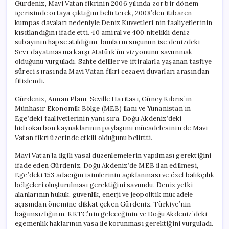
Gürdeniz, Mavi Vatan fikrinin 2006 yılında zor bir dönem
içerisinde ortaya çıktığını belirterek, 2008’den itibaren
kumpas davaları nedeniyle Deniz Kuvvetleri’nin faaliyetlerinin
kısıtlandığını ifade etti. 40 amiral ve 400 nitelikli deniz
subayının hapse atıldığını, bunların suçunun ise denizdeki
Sevr dayatmasına karşı Atatürk’ün vizyonunu savunmak
olduğunu vurguladı. Sahte deliller ve iftiralarla yaşanan tasfiye
süreci sırasında Mavi Vatan fikri cezaevi duvarları arasından
filizlendi.
Gürdeniz, Annan Planı, Seville Haritası, Güney Kıbrıs’ın
Münhasır Ekonomik Bölge (MEB) ilanı ve Yunanistan’ın
Ege’deki faaliyetlerinin yanı sıra, Doğu Akdeniz’deki
hidrokarbon kaynaklarının paylaşımı mücadelesinin de Mavi
Vatan fikri üzerinde etkili olduğunu belirtti.
Mavi Vatan’la ilgili yasal düzenlemelerin yapılması gerektiğini
ifade eden Gürdeniz, Doğu Akdeniz’de MEB ilan edilmesi,
Ege’deki 153 adacığın isimlerinin açıklanması ve özel balıkçılık
bölgeleri oluşturulması gerektiğini savundu. Deniz yetki
alanlarının hukuk, güvenlik, enerji ve jeopolitik mücadele
açısından önemine dikkat çeken Gürdeniz, Türkiye’nin
bağımsızlığının, KKTC’nin geleceğinin ve Doğu Akdeniz’deki
egemenlik haklarının yasa ile korunması gerektiğini vurguladı.