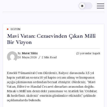
Skip
to
content
EĞITIM
Mavi Vatan: Cezaevinden Çıkan Millî
Bir Vizyon
Mavi
By
Murat Yıldız
yorumlar kapalı
Vatan:
20 Mayıs 2026
2 Min Read
Cezaevinden
Çıkan
Millî
Emekli Tümamiral Cem Gürdeniz, Balyoz davasında 3,5 yıl
Bir
hapis yattıktan sonra 18 yıl hapis cezası almış ve kumpasın
Vizyon
için
açığa çıkmasının ardından beraat etmiştir. Gürdeniz, “Mavi
Vatan, Silivri ve Hasdal Cezaevi duvarları arasından doğdu.
Misak-ı Millî’nin denizdeki yansıması ve Atatürk’ün ‘Ordular,
ilk hedefiniz Akdeniz’ emrinin günümüze etkisidir,” şeklinde
açıklamalarda bulundu.