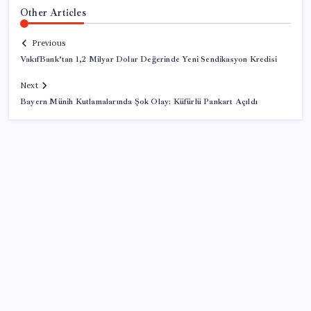
Other Articles
Previous
VakıfBank’tan 1,2 Milyar Dolar Değerinde Yeni Sendikasyon Kredisi
Next
Bayern Münih Kutlamalarında Şok Olay: Küfürlü Pankart Açıldı
SON YAZILAR
Canan Karatay sağlıklı yaşamın sırrını tek tek
açıkladı! ‘Botoksla düzelmez, bu mineral şart’