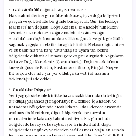
**Gök Gürültülü Sağanak Yağış Uyarısı**
Hava tahminlerine göre, ülkenin kuzey, iç ve doğu bölgeleri
parçalı ve çok bulutlu bir günle başlayacak. Gün ilerledikçe
Marmara’nın doğusu, Doğu Akdeniz, İç Anadolu’nun kuzey
kesimleri, Karadeniz, Doğu Anadolu ile Güneydoğu
Anadolu’nun doğu kısmında aralıklı sağanak ve gök gürültülü
sağanak yağışların etkili olacağı bildirildi. Meteoroloji, ani sel
ve su baskınlarına karşı vatandaşları uyararak, belirli
bölgelerde dikkatli olunması gerektiğini vurguladı. Yağışların,
Orta ve Doğu Karadeniz (Çorum hariç), Doğu Anadolu’nun
kuzeydoğusu ile Bartın, Kastamonu, Sinop, Bingöl, Muş ve
Bitlis çevrelerinde yer yer oldukça kuvvetli olmasının
beklendiği ifade edildi.
**Sıcaklıklar Düşüyor**
Yeni yağışlı sistemle birlikte hava sıcaklıklarında da belirgin
bir düşüş yaşanacağı öngörülüyor. Özellikle İç Anadolu ve
Karadeniz bölgelerinde sıcaklıkların 3 ila 5 derece arasında
azalması beklenirken, diğer bölgelerde ise mevsim
normallerinde kalacağı tahmin ediliyor. Rüzgarın batı
bölgelerde kuzey ve kuzeybatı yönlerinden hafif, doğu
bölgelerde ise güney yönlerden hafif esmesi, yağış anlarında
ise zaman zaman orta kuvvette eser şekilde olacağı bildirildi.