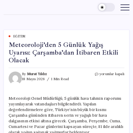
Skip
to
content
EĞITIM
Meteoroloji’den 5 Günlük Yağış
Uyarısı: Çarşamba’dan İtibaren Etkili
Olacak
Meteoroloji’den
By
Murat Yıldız
yorumlar kapalı
5
18 Mayıs 2026
1 Min Read
Günlük
Yağış
Uyarısı:
Meteoroloji Genel Müdürlüğü, 5 günlük hava tahmin raporunu
Çarşamba’dan
yayımlayarak vatandaşları bilgilendirdi. Yapılan
İtibaren
Etkili
değerlendirmelere göre, Türkiye’nin büyük bir kısmı
Olacak
Çarşamba gününden itibaren serin ve yağışlı bir hava
için
dalgasının etkisi altına girecek. Çarşamba, Perşembe, Cuma,
Cumartesi ve Pazar günlerini kapsayan süreçte, 81 ilde aralıklı
olarak yoğun sağanak yağmurlar bekleniyor.