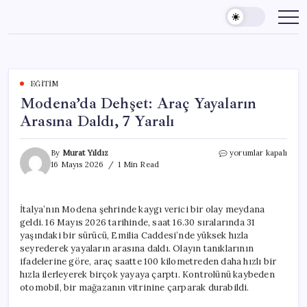
Skip
to
content
EĞITIM
Modena’da Dehşet: Araç Yayaların
Arasına Daldı, 7 Yaralı
Modena’da
By
Murat Yıldız
yorumlar kapalı
Dehşet:
16 Mayıs 2026
1 Min Read
Araç
Yayaların
Arasına
İtalya’nın Modena şehrinde kaygı verici bir olay meydana
Daldı,
geldi. 16 Mayıs 2026 tarihinde, saat 16.30 sıralarında 31
7
Yaralı
yaşındaki bir sürücü, Emilia Caddesi’nde yüksek hızla
için
seyrederek yayaların arasına daldı. Olayın tanıklarının
ifadelerine göre, araç saatte 100 kilometreden daha hızlı bir
hızla ilerleyerek birçok yayaya çarptı. Kontrolünü kaybeden
otomobil, bir mağazanın vitrinine çarparak durabildi.