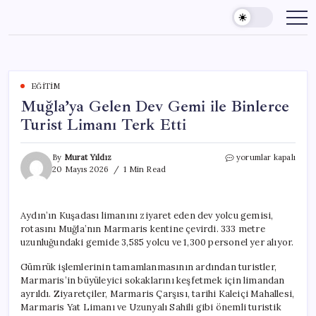
Skip
to
content
EĞITIM
Muğla’ya Gelen Dev Gemi ile Binlerce
Turist Limanı Terk Etti
Muğla’ya
By
Murat Yıldız
yorumlar kapalı
Gelen
20 Mayıs 2026
1 Min Read
Dev
Gemi
ile
Aydın’ın Kuşadası limanını ziyaret eden dev yolcu gemisi,
Binlerce
rotasını Muğla’nın Marmaris kentine çevirdi. 333 metre
Turist
Limanı
uzunluğundaki gemide 3,585 yolcu ve 1,300 personel yer alıyor.
Terk
Etti
Gümrük işlemlerinin tamamlanmasının ardından turistler,
için
Marmaris’in büyüleyici sokaklarını keşfetmek için limandan
ayrıldı. Ziyaretçiler, Marmaris Çarşısı, tarihi Kaleiçi Mahallesi,
Marmaris Yat Limanı ve Uzunyalı Sahili gibi önemli turistik