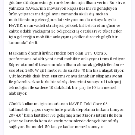
gücüne dönüşmesini görmek benim için ilham verici. Bu zirve,
yalnızca NAVEE’nin inovasyon kapasitesini ve genişleyen
ürün yelpazesini değil, aynı zamanda akıllı dış mekan
mobilitesinin geleceğine dair vizyonunu da ortaya koydu.
NAVEE, uzun vadeli stratejisi, yüksek kaliteli üretim gücü ve
kalite odaklı yaklaşımı ile bölgedeki iş ortakları ve tüketiciler
için geleceğin mobilite anlayışını şekillendirecek güçlü bir
konumda” dedi.
Markanın önemli ürünlerinden biri olan UT5 Ultra X,
performans odaklı yeni nesil mobilite anlayışını temsil ediyor.
Süper otomobil tasarımından ilham alınarak geliştirilen bu e-
scooter, 2400W çift motoru ile saatte 70 km hıza ulaşabiliyor.
Çift hidrolik disk fren sistemi ve ayarlanabilir süspansiyonu
ile güvenli ve konforlu bir sürüş deneyimi sunuyor. Hızlı şarj
teknolojisi ile sadece 10 dakikalık bir şarj ile 10 km menzil
alabiliyor.
Günlük kullanım için tasarlanan NAVEE Fold Core 03,
katlanabilir yapısı sayesinde pratik depolama imkanı tanıyor.
20×4.0” kalın lastikleri ve gelişmiş amortisör sistemi ile hem
şehir yollarında hem de zorlu zeminlerde dengeli bir sürüş
sağlıyor. Bu model, 50 km’ye kadar menzil sunuyor.