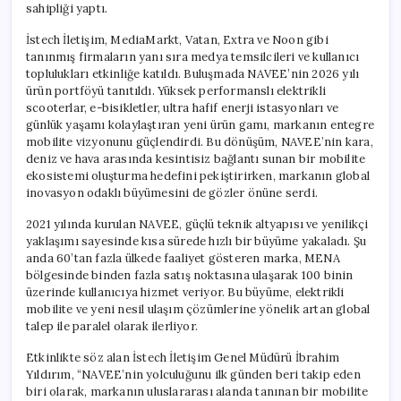
sahipliği yaptı.
İstech İletişim, MediaMarkt, Vatan, Extra ve Noon gibi
tanınmış firmaların yanı sıra medya temsilcileri ve kullanıcı
toplulukları etkinliğe katıldı. Buluşmada NAVEE’nin 2026 yılı
ürün portföyü tanıtıldı. Yüksek performanslı elektrikli
scooterlar, e-bisikletler, ultra hafif enerji istasyonları ve
günlük yaşamı kolaylaştıran yeni ürün gamı, markanın entegre
mobilite vizyonunu güçlendirdi. Bu dönüşüm, NAVEE’nin kara,
deniz ve hava arasında kesintisiz bağlantı sunan bir mobilite
ekosistemi oluşturma hedefini pekiştirirken, markanın global
inovasyon odaklı büyümesini de gözler önüne serdi.
2021 yılında kurulan NAVEE, güçlü teknik altyapısı ve yenilikçi
yaklaşımı sayesinde kısa sürede hızlı bir büyüme yakaladı. Şu
anda 60’tan fazla ülkede faaliyet gösteren marka, MENA
bölgesinde binden fazla satış noktasına ulaşarak 100 binin
üzerinde kullanıcıya hizmet veriyor. Bu büyüme, elektrikli
mobilite ve yeni nesil ulaşım çözümlerine yönelik artan global
talep ile paralel olarak ilerliyor.
Etkinlikte söz alan İstech İletişim Genel Müdürü İbrahim
Yıldırım, “NAVEE’nin yolculuğunu ilk günden beri takip eden
biri olarak, markanın uluslararası alanda tanınan bir mobilite