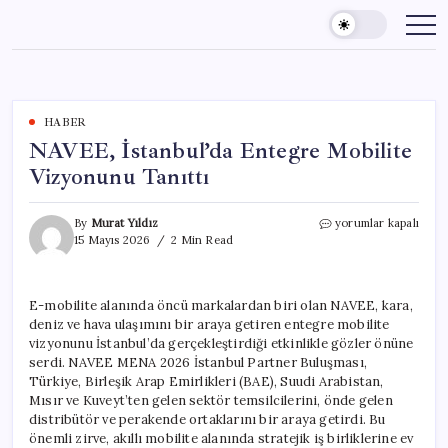
Skip
to
content
HABER
NAVEE, İstanbul’da Entegre Mobilite
Vizyonunu Tanıttı
NAVEE,
By
Murat Yıldız
yorumlar kapalı
İstanbul’da
15 Mayıs 2026
2 Min Read
Entegre
Mobilite
Vizyonunu
E-mobilite alanında öncü markalardan biri olan NAVEE, kara,
Tanıttı
deniz ve hava ulaşımını bir araya getiren entegre mobilite
için
vizyonunu İstanbul’da gerçekleştirdiği etkinlikle gözler önüne
serdi. NAVEE MENA 2026 İstanbul Partner Buluşması,
Türkiye, Birleşik Arap Emirlikleri (BAE), Suudi Arabistan,
Mısır ve Kuveyt’ten gelen sektör temsilcilerini, önde gelen
distribütör ve perakende ortaklarını bir araya getirdi. Bu
önemli zirve, akıllı mobilite alanında stratejik iş birliklerine ev