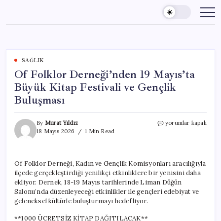
Skip
to
content
SAĞLIK
Of Folklor Derneği’nden 19 Mayıs’ta
Büyük Kitap Festivali ve Gençlik
Buluşması
Of
By
Murat Yıldız
yorumlar kapalı
Folklor
18 Mayıs 2026
1 Min Read
Derneği’nden
19
Mayıs’ta
Of Folklor Derneği, Kadın ve Gençlik Komisyonları aracılığıyla
Büyük
ilçede gerçekleştirdiği yenilikçi etkinliklere bir yenisini daha
Kitap
Festivali
ekliyor. Dernek, 18-19 Mayıs tarihlerinde Liman Düğün
ve
Salonu’nda düzenleyeceği etkinlikler ile gençleri edebiyat ve
Gençlik
geleneksel kültürle buluşturmayı hedefliyor.
Buluşması
için
**1000 ÜCRETSİZ KİTAP DAĞITILACAK**