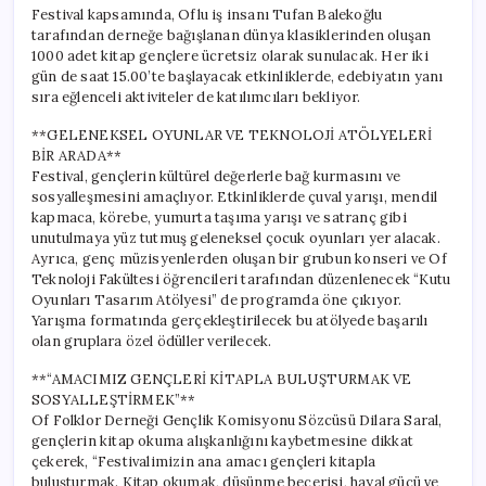
Festival kapsamında, Oflu iş insanı Tufan Balekoğlu
tarafından derneğe bağışlanan dünya klasiklerinden oluşan
1000 adet kitap gençlere ücretsiz olarak sunulacak. Her iki
gün de saat 15.00’te başlayacak etkinliklerde, edebiyatın yanı
sıra eğlenceli aktiviteler de katılımcıları bekliyor.
**GELENEKSEL OYUNLAR VE TEKNOLOJİ ATÖLYELERİ
BİR ARADA**
Festival, gençlerin kültürel değerlerle bağ kurmasını ve
sosyalleşmesini amaçlıyor. Etkinliklerde çuval yarışı, mendil
kapmaca, körebe, yumurta taşıma yarışı ve satranç gibi
unutulmaya yüz tutmuş geleneksel çocuk oyunları yer alacak.
Ayrıca, genç müzisyenlerden oluşan bir grubun konseri ve Of
Teknoloji Fakültesi öğrencileri tarafından düzenlenecek “Kutu
Oyunları Tasarım Atölyesi” de programda öne çıkıyor.
Yarışma formatında gerçekleştirilecek bu atölyede başarılı
olan gruplara özel ödüller verilecek.
**“AMACIMIZ GENÇLERİ KİTAPLA BULUŞTURMAK VE
SOSYALLEŞTİRMEK”**
Of Folklor Derneği Gençlik Komisyonu Sözcüsü Dilara Saral,
gençlerin kitap okuma alışkanlığını kaybetmesine dikkat
çekerek, “Festivalimizin ana amacı gençleri kitapla
buluşturmak. Kitap okumak, düşünme becerisi, hayal gücü ve