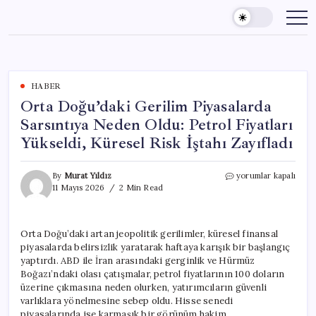
Skip
to
content
HABER
Orta Doğu’daki Gerilim Piyasalarda
Sarsıntıya Neden Oldu: Petrol Fiyatları
Yükseldi, Küresel Risk İştahı Zayıfladı
Orta
By
Murat Yıldız
yorumlar kapalı
Doğu’daki
11 Mayıs 2026
2 Min Read
Gerilim
Piyasalarda
Sarsıntıya
Orta Doğu’daki artan jeopolitik gerilimler, küresel finansal
Neden
piyasalarda belirsizlik yaratarak haftaya karışık bir başlangıç
Oldu:
Petrol
yaptırdı. ABD ile İran arasındaki gerginlik ve Hürmüz
Fiyatları
Boğazı’ndaki olası çatışmalar, petrol fiyatlarının 100 doların
Yükseldi,
üzerine çıkmasına neden olurken, yatırımcıların güvenli
Küresel
varlıklara yönelmesine sebep oldu. Hisse senedi
Risk
piyasalarında ise karmaşık bir görünüm hakim.