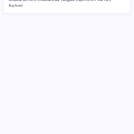
Kaybetti
SON YAZILAR
Canan Karatay sağlıklı yaşamın sırrını tek tek
açıkladı! ‘Botoksla düzelmez, bu mineral şart’
Bakan Göktaş: Yangından etkilenen illerimize 25
milyon lira kaynak aktardık
AKP’de YENİ Parti toplantıları: İşte masadaki
anketin sonuçları
Üsküdar Belediyesi’ne operasyon: Sinem Dedetaş’a