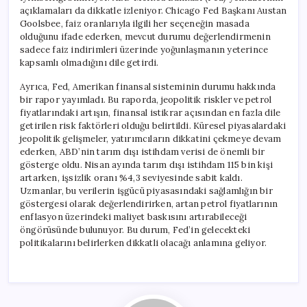
açıklamaları da dikkatle izleniyor. Chicago Fed Başkanı Austan
Goolsbee, faiz oranlarıyla ilgili her seçeneğin masada
olduğunu ifade ederken, mevcut durumu değerlendirmenin
sadece faiz indirimleri üzerinde yoğunlaşmanın yeterince
kapsamlı olmadığını dile getirdi.
Ayrıca, Fed, Amerikan finansal sisteminin durumu hakkında
bir rapor yayımladı. Bu raporda, jeopolitik riskler ve petrol
fiyatlarındaki artışın, finansal istikrar açısından en fazla dile
getirilen risk faktörleri olduğu belirtildi. Küresel piyasalardaki
jeopolitik gelişmeler, yatırımcıların dikkatini çekmeye devam
ederken, ABD’nin tarım dışı istihdam verisi de önemli bir
gösterge oldu. Nisan ayında tarım dışı istihdam 115 bin kişi
artarken, işsizlik oranı %4,3 seviyesinde sabit kaldı.
Uzmanlar, bu verilerin işgücü piyasasındaki sağlamlığın bir
göstergesi olarak değerlendirirken, artan petrol fiyatlarının
enflasyon üzerindeki maliyet baskısını artırabileceği
öngörüsünde bulunuyor. Bu durum, Fed’in gelecekteki
politikalarını belirlerken dikkatli olacağı anlamına geliyor.