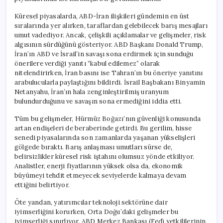
İştahı
Zayıfladı
Küresel piyasalarda, ABD-İran ilişkileri gündemin en üst
için
sıralarında yer alırken, taraflardan gelebilecek barış mesajları
umut vadediyor. Ancak, çelişkili açıklamalar ve gelişmeler, risk
algısının sürdüğünü gösteriyor. ABD Başkanı Donald Trump,
İran’ın ABD ve İsrail’in savaşı sona erdirmek için sunduğu
önerilere verdiği yanıtı “kabul edilemez” olarak
nitelendirirken, İran basını ise Tahran’ın bu öneriye yanıtını
arabulucularla paylaştığını bildirdi. İsrail Başbakanı Binyamin
Netanyahu, İran’ın hala zenginleştirilmiş uranyum
bulundurduğunu ve savaşın sona ermediğini iddia etti.
Tüm bu gelişmeler, Hürmüz Boğazı’nın güvenliği konusunda
artan endişeleri de beraberinde getirdi. Bu gerilim, hisse
senedi piyasalarında son zamanlarda yaşanan yükselişleri
gölgede bıraktı. Barış anlaşması umutları sürse de,
belirsizlikler küresel risk iştahını olumsuz yönde etkiliyor.
Analistler, enerji fiyatlarının yüksek olsa da, ekonomik
büyümeyi tehdit etmeyecek seviyelerde kalmaya devam
ettiğini belirtiyor.
Öte yandan, yatırımcılar teknoloji sektörüne dair
iyimserliğini korurken, Orta Doğu’daki gelişmeler bu
iyimserliği sınırlıyor. ABD Merkez Bankası (Fed) yetkililerinin