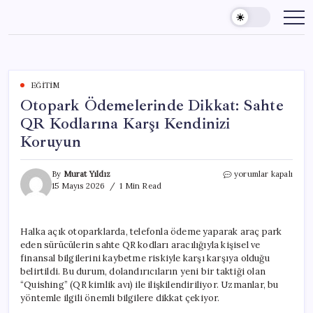
Skip
to
content
EĞITIM
Otopark Ödemelerinde Dikkat: Sahte
QR Kodlarına Karşı Kendinizi
Koruyun
Otopark
By
Murat Yıldız
yorumlar kapalı
Ödemelerinde
15 Mayıs 2026
1 Min Read
Dikkat:
Sahte
QR
Halka açık otoparklarda, telefonla ödeme yaparak araç park
Kodlarına
eden sürücülerin sahte QR kodları aracılığıyla kişisel ve
Karşı
Kendinizi
finansal bilgilerini kaybetme riskiyle karşı karşıya olduğu
Koruyun
belirtildi. Bu durum, dolandırıcıların yeni bir taktiği olan
için
“Quishing” (QR kimlik avı) ile ilişkilendiriliyor. Uzmanlar, bu
yöntemle ilgili önemli bilgilere dikkat çekiyor.