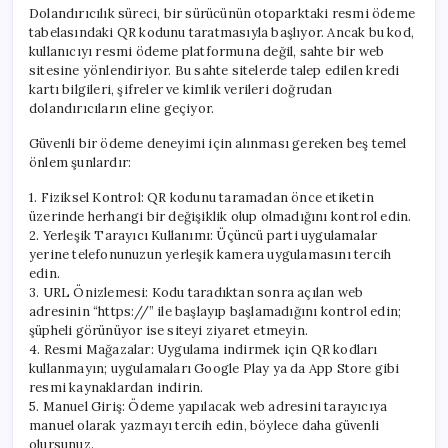
Dolandırıcılık süreci, bir sürücünün otoparktaki resmi ödeme
tabelasındaki QR kodunu taratmasıyla başlıyor. Ancak bu kod,
kullanıcıyı resmi ödeme platformuna değil, sahte bir web
sitesine yönlendiriyor. Bu sahte sitelerde talep edilen kredi
kartı bilgileri, şifreler ve kimlik verileri doğrudan
dolandırıcıların eline geçiyor.
Güvenli bir ödeme deneyimi için alınması gereken beş temel
önlem şunlardır:
1. Fiziksel Kontrol: QR kodunu taramadan önce etiketin
üzerinde herhangi bir değişiklik olup olmadığını kontrol edin.
2. Yerleşik Tarayıcı Kullanımı: Üçüncü parti uygulamalar
yerine telefonunuzun yerleşik kamera uygulamasını tercih
edin.
3. URL Önizlemesi: Kodu taradıktan sonra açılan web
adresinin “https://” ile başlayıp başlamadığını kontrol edin;
şüpheli görünüyor ise siteyi ziyaret etmeyin.
4. Resmi Mağazalar: Uygulama indirmek için QR kodları
kullanmayın; uygulamaları Google Play ya da App Store gibi
resmi kaynaklardan indirin.
5. Manuel Giriş: Ödeme yapılacak web adresini tarayıcıya
manuel olarak yazmayı tercih edin, böylece daha güvenli
olursunuz.