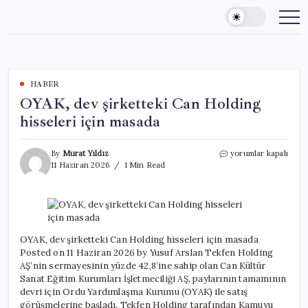
Skip
to
content
HABER
OYAK, dev şirketteki Can Holding
hisseleri için masada
OYAK,
By
Murat Yıldız
yorumlar kapalı
dev
11 Haziran 2026
1 Min Read
şirketteki
Can
Holding
hisseleri
için
masada
OYAK, dev şirketteki Can Holding hisseleri için masada
için
Posted on 11 Haziran 2026 by Yusuf Arslan Tekfen Holding
AŞ’nin sermayesinin yüzde 42,8’ine sahip olan Can Kültür
Sanat Eğitim Kurumları İşletmeciliği AŞ, paylarının tamamının
devri için Ordu Yardımlaşma Kurumu (OYAK) ile satış
görüşmelerine başladı. Tekfen Holding tarafından Kamuyu