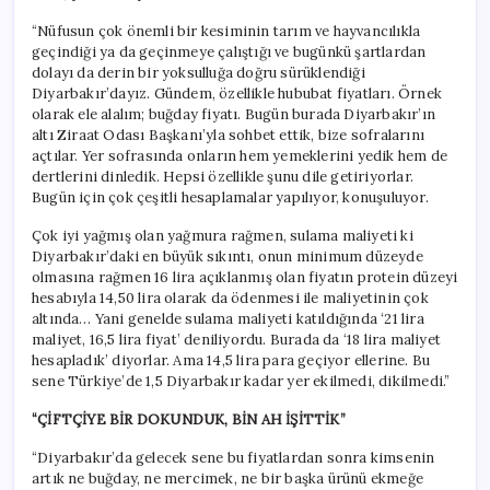
“Nüfusun çok önemli bir kesiminin tarım ve hayvancılıkla
geçindiği ya da geçinmeye çalıştığı ve bugünkü şartlardan
dolayı da derin bir yoksulluğa doğru sürüklendiği
Diyarbakır’dayız. Gündem, özellikle hububat fiyatları. Örnek
olarak ele alalım; buğday fiyatı. Bugün burada Diyarbakır’ın
altı Ziraat Odası Başkanı’yla sohbet ettik, bize sofralarını
açtılar. Yer sofrasında onların hem yemeklerini yedik hem de
dertlerini dinledik. Hepsi özellikle şunu dile getiriyorlar.
Bugün için çok çeşitli hesaplamalar yapılıyor, konuşuluyor.
Çok iyi yağmış olan yağmura rağmen, sulama maliyeti ki
Diyarbakır’daki en büyük sıkıntı, onun minimum düzeyde
olmasına rağmen 16 lira açıklanmış olan fiyatın protein düzeyi
hesabıyla 14,50 lira olarak da ödenmesi ile maliyetinin çok
altında… Yani genelde sulama maliyeti katıldığında ‘21 lira
maliyet, 16,5 lira fiyat’ deniliyordu. Burada da ‘18 lira maliyet
hesapladık’ diyorlar. Ama 14,5 lira para geçiyor ellerine. Bu
sene Türkiye’de 1,5 Diyarbakır kadar yer ekilmedi, dikilmedi.”
“ÇİFTÇİYE BİR DOKUNDUK, BİN AH İŞİTTİK”
“Diyarbakır’da gelecek sene bu fiyatlardan sonra kimsenin
artık ne buğday, ne mercimek, ne bir başka ürünü ekmeğe