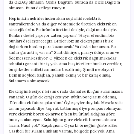
da GEDAŞ olmasın, Gediz Dağıtım; burada da Dicle Dağıtım
olmasın. Bunu özelleştirmeyin.
Hepimizin nehirlerinden akan suyla hidroelektrik
santrallerinde ya da diğer yöntemlerle üretilen elektrik en
stratejik ürün. Bu ürünün üretimi de öyle, dağıtımı da öyle.
Bunları devlet yapıyor zaten, yapsın.’ ‘Hayır efendim, biz
bunları özelleştireceğiz. Birileri bizim elektriğimizi bize
dağıtırken bizden para kazanacak.’ Ya devlet kazansın. Bu
kadar garanti iş var mı? Saat dönüyor, parayı ödüyorsun ve
ödemezsen kesiliyor. O yüzden de elektrik dağıtımı kadar
tahsilatı garanti bir iş yok. Ama bu şirketlere bunları verdiler,
bu şirketler milleti canından bezdirmiş. Şimdi ne oluyor?
Demin söyledi başkan, pamuk ekmiş ve bir karış olmuş.
Sulamazsa olmayacak.
Elektriğini kesiyor. Bizim orada domates iki gün sulanmazsa
yanacak. O gün elektriği kesiyor. Bütün borçlarını ödemiş,
‘Efendim ek fatura çıkardım.’ Öyle şeyler duyduk. Mesela sulu
tarım yapacak diye, toprak katlanmış diye pompası olmayan
yere elektrik borcu çıkarıyor. ‘Sen bu ürünü aldığına göre
burayı sulamışsın. Suladığına göre elektrik borcun olması
lazım. Nasıl yok? Kaçakçısın.’ Oysa ki örneğini gösterdiler.
Cazibeli bir sulama imkanı varmış, bölgede pek yok. Ama