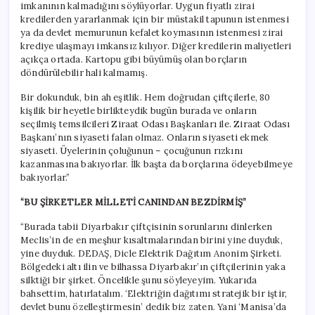
imkanının kalmadığını söylüyorlar. Uygun fiyatlı zirai
kredilerden yararlanmak için bir müstakil tapunun istenmesi
ya da devlet memurunun kefalet koymasının istenmesi zirai
krediye ulaşmayı imkansız kılıyor. Diğer kredilerin maliyetleri
açıkça ortada. Kartopu gibi büyümüş olan borçların
döndürülebilir hali kalmamış.
Bir dokunduk, bin ah eşitlik. Hem doğrudan çiftçilerle, 80
kişilik bir heyetle birlikteydik bugün burada ve onların
seçilmiş temsilcileri Ziraat Odası Başkanları ile. Ziraat Odası
Başkanı’nın siyaseti falan olmaz. Onların siyaseti ekmek
siyaseti. Üyelerinin çoluğunun – çocuğunun rızkını
kazanmasına bakıyorlar. İlk başta da borçlarına ödeyebilmeye
bakıyorlar.”
“BU ŞİRKETLER MİLLETİ CANINDAN BEZDİRMİŞ”
“Burada tabii Diyarbakır çiftçisinin sorunlarını dinlerken
Meclis’in de en meşhur kısaltmalarından birini yine duyduk,
yine duyduk. DEDAŞ, Dicle Elektrik Dağıtım Anonim Şirketi.
Bölgedeki altı ilin ve bilhassa Diyarbakır’ın çiftçilerinin yaka
silktiği bir şirket. Öncelikle şunu söyleyeyim. Yukarıda
bahsettim, hatırlatalım. ‘Elektriğin dağıtımı stratejik bir iştir,
devlet bunu özelleştirmesin’ dedik biz zaten. Yani ‘Manisa’da