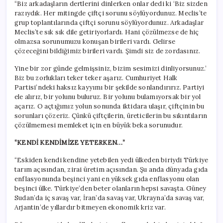
“Biz arkadaşların dertlerini dinlerken onlar dedi ki ‘Biz sizden
razıydık. Her mitingde çiftçi sorunu söylüyordunuz. Meclis’te
grup toplantılarında çiftçi sorunu söylüyordunuz. Arkadaşlar
Meclis’te sık sık dile getiriyorlardı. Hani çözülmezse de hiç
olmazsa sorunumuzu konuşan birileri vardı. Gelirse
çözeceğini bildiğimiz birileri vardı. Şimdi siz de zordasınız.
Yine bir zor günde gelmişsiniz, bizim sesimizi dinliyorsunuz.’
Biz bu zorlukları teker teker aşarız. Cumhuriyet Halk
Partisi’ndeki haksız kayyımı bir şekilde sonlandırırız. Partiyi
ele alırız, bir yolunu buluruz. Bir yolunu bulamıyorsak bir yol
açarız. O açtığımız yolun sonunda iktidara ulaşır, çiftçinin bu
sorunları çözeriz. Çünkü çiftçilerin, üreticilerin bu sıkıntıların
çözülmemesi memleket için en büyük beka sorunudur.
“KENDİ KENDİMİZE YETERKEN…”
“Eskiden kendi kendine yetebilen yedi ülkeden biriydi Türkiye
tarım açısından, zirai üretim açısından. Şu anda dünyada gıda
enflasyonunda beşinci yani en yüksek gıda enflasyonu olan
beşinci ülke. Türkiye’den beter olanların hepsi savaşta. Güney
Sudan’da iç savaş var, İran’da savaş var, Ukrayna’da savaş var,
Arjantin’de yıllardır bitmeyen ekonomik kriz var.