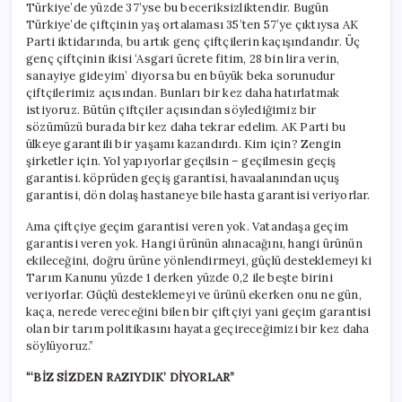
Türkiye’de yüzde 37’yse bu beceriksizliktendir. Bugün
Türkiye’de çiftçinin yaş ortalaması 35’ten 57’ye çıktıysa AK
Parti iktidarında, bu artık genç çiftçilerin kaçışındandır. Üç
genç çiftçinin ikisi ‘Asgari ücrete fitim, 28 bin lira verin,
sanayiye gideyim’ diyorsa bu en büyük beka sorunudur
çiftçilerimiz açısından. Bunları bir kez daha hatırlatmak
istiyoruz. Bütün çiftçiler açısından söylediğimiz bir
sözümüzü burada bir kez daha tekrar edelim. AK Parti bu
ülkeye garantili bir yaşamı kazandırdı. Kim için? Zengin
şirketler için. Yol yapıyorlar geçilsin – geçilmesin geçiş
garantisi. köprüden geçiş garantisi, havaalanından uçuş
garantisi, dön dolaş hastaneye bile hasta garantisi veriyorlar.
Ama çiftçiye geçim garantisi veren yok. Vatandaşa geçim
garantisi veren yok. Hangi ürünün alınacağını, hangi ürünün
ekileceğini, doğru ürüne yönlendirmeyi, güçlü desteklemeyi ki
Tarım Kanunu yüzde 1 derken yüzde 0,2 ile beşte birini
veriyorlar. Güçlü desteklemeyi ve ürünü ekerken onu ne gün,
kaça, nerede vereceğini bilen bir çiftçiyi yani geçim garantisi
olan bir tarım politikasını hayata geçireceğimizi bir kez daha
söylüyoruz.”
“‘BİZ SİZDEN RAZIYDIK’ DİYORLAR”