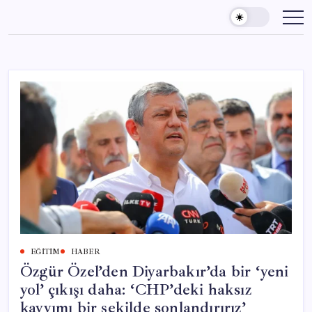
Skip
to
content
EĞITIM
HABER
Özgür Özel’den Diyarbakır’da bir ‘yeni
yol’ çıkışı daha: ‘CHP’deki haksız
kayyımı bir şekilde sonlandırırız’