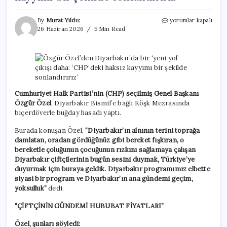
Özgür
By
Murat Yıldız
yorumlar kapalı
Özel’den
26 Haziran 2026
5 Min Read
Diyarbakır’da
bir
‘yeni
yol’
çıkışı
daha:
‘CHP’deki
Cumhuriyet Halk Partisi’nin (CHP) seçilmiş Genel Başkanı
haksız
Özgür Özel
, Diyarbakır Bismil’e bağlı Köşk Mezrasında
kayyımı
biçerdöverle buğday hasadı yaptı.
bir
şekilde
Burada konuşan Özel,
“Diyarbakır’ın alnının terini toprağa
sonlandırırız’
damlatan, oradan gördüğünüz gibi bereket fışkıran, o
için
bereketle çoluğunun çocuğunun rızkını sağlamaya çalışan
Diyarbakır çiftçilerinin bugün sesini duymak, Türkiye’ye
duyurmak için buraya geldik. Diyarbakır programımız elbette
siyasi bir program ve Diyarbakır’ın ana gündemi geçim,
yoksulluk”
dedi.
“ÇİFTÇİNİN GÜNDEMİ HUBUBAT FİYATLARI”
Özel, şunları söyledi: