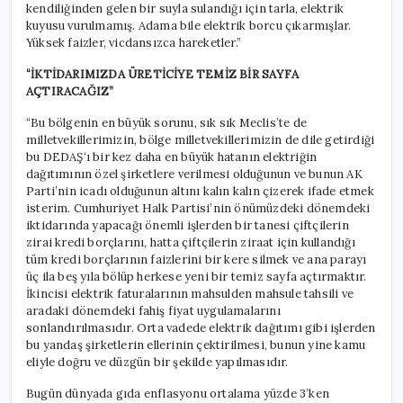
kendiliğinden gelen bir suyla sulandığı için tarla, elektrik
kuyusu vurulmamış. Adama bile elektrik borcu çıkarmışlar.
Yüksek faizler, vicdansızca hareketler.”
“İKTİDARIMIZDA ÜRETİCİYE TEMİZ BİR SAYFA
AÇTIRACAĞIZ”
“Bu bölgenin en büyük sorunu, sık sık Meclis’te de
milletvekillerimizin, bölge milletvekillerimizin de dile getirdiği
bu DEDAŞ‘ı bir kez daha en büyük hatanın elektriğin
dağıtımının özel şirketlere verilmesi olduğunun ve bunun AK
Parti’nin icadı olduğunun altını kalın kalın çizerek ifade etmek
isterim. Cumhuriyet Halk Partisi’nin önümüzdeki dönemdeki
iktidarında yapacağı önemli işlerden bir tanesi çiftçilerin
zirai kredi borçlarını, hatta çiftçilerin ziraat için kullandığı
tüm kredi borçlarının faizlerini bir kere silmek ve ana parayı
üç ila beş yıla bölüp herkese yeni bir temiz sayfa açtırmaktır.
İkincisi elektrik faturalarının mahsulden mahsule tahsili ve
aradaki dönemdeki fahiş fiyat uygulamalarını
sonlandırılmasıdır. Orta vadede elektrik dağıtımı gibi işlerden
bu yandaş şirketlerin ellerinin çektirilmesi, bunun yine kamu
eliyle doğru ve düzgün bir şekilde yapılmasıdır.
Bugün dünyada gıda enflasyonu ortalama yüzde 3’ken