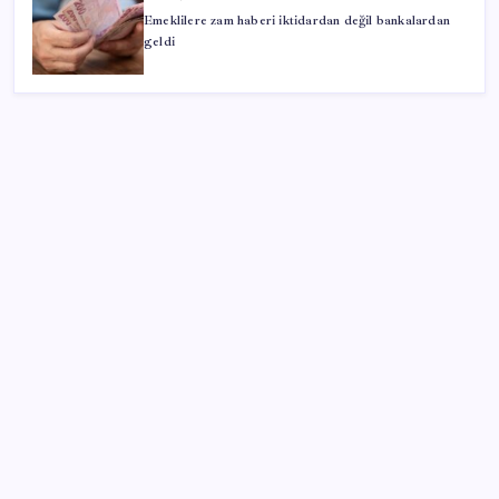
Emeklilere zam haberi iktidardan değil bankalardan
geldi
SON YAZILAR
Maaş politikasında yeni dönem başlıyor: Eşit zam
dönemi resmen sona eriyor
Tesla’dan Japonya hamlesi
Uludağ’ın zirvesine gizlenen 7 doğa harikası:
Milyonlarca yıldır kuraklığa meydan okuyorlar