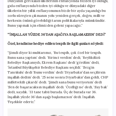
Dünyanın geri kalan ülkelerinin enflasyonda bizden iyi olduğu,
gıda enflasyonda bizden iyi olduğu ve dünyadaki diğer
ülkelerin bir yıllık enflasyonunun bizde bir ayda yaşandığı bu
zorlu süreçten çıkmanın yolu yeniden gerçek, doğru, milli ve
herkesin önünü görebildiği tarım politikalarıyla mümkündür.
Bunu yapmak için elimizden geleni yapacağız.”
“‘İNŞALLAH YÜZDE 36’DAN AŞAĞIYA BAŞLAMAZSIN’ DEDİ”
Özel, kendisine hediye edilen tespih ile ilgili şunları söyledi:
“Şimdi diyor ki muhtarımız, ‘Bu tespih, çok özel bir tespih.
Bunu sana yaptım’ dedi. ‘Birinci verdim’ dedi, ‘Beylikdüzü
Belediye Başkanıydı, Ekrem Başkanı’ dedi ‘gördüm’ dedi,
‘İstanbul Büyükşehir Belediye Başkanı seçildi.’ ‘Sezgin
Tanrıkulu’ dedi ‘Bunu verdim’ dedi ‘Diyarbakır’dan seçilirsin
inşallah dedim’ dedi. ‘25 sene sonra Diyarbakır’dan geldi, CHP
milletvekili çıkardı’ dedi. ‘Şimdi sana bunu veriyorum’ dedi
‘Sen de başaracaksın inşallah’ dedi. ‘Özelliği ne’ dedi, ‘Say bak’
dedi, saydık. ‘33 tane tabii burada. Üç de burada var 36.
İnşallah yüzde 36’dan aşağı başlamazsın’ dedi. İnşallah.
Teşekkür ederiz.”