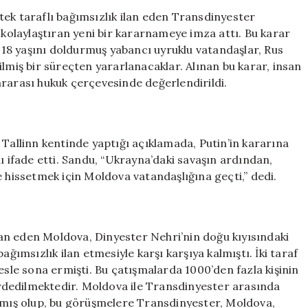
Adım:
tek taraflı bağımsızlık ilan eden Transdinyester
Rus
 kolaylaştıran yeni bir kararnameye imza attı. Bu karar
Vatandaşlığı
18 yaşını doldurmuş yabancı uyruklu vatandaşlar, Rus
Kolaylaşıyor
ilmiş bir süreçten yararlanacaklar. Alınan bu karar, insan
için
ararası hukuk çerçevesinde değerlendirildi.
llinn kentinde yaptığı açıklamada, Putin’in kararına
ı ifade etti. Sandu, “Ukrayna’daki savaşın ardından,
e hissetmek için Moldova vatandaşlığına geçti,” dedi.
ilan eden Moldova, Dinyester Nehri’nin doğu kıyısındaki
ağımsızlık ilan etmesiyle karşı karşıya kalmıştı. İki taraf
esle sona ermişti. Bu çatışmalarda 1000’den fazla kişinin
kaydedilmektedir. Moldova ile Transdinyester arasında
ılmış olup, bu görüşmelere Transdinyester, Moldova,