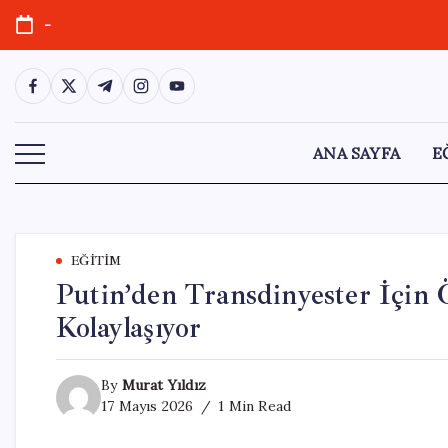
Skip
-
to
content
https://www.facebook.com/
https://twitter.com/
https://t.me/
https://www.instagram.com/
https://youtube.com/
ANA SAYFA
E
EĞITIM
Putin’den Transdinyester İçin 
Kolaylaşıyor
By
Murat Yıldız
17 Mayıs 2026
1 Min Read