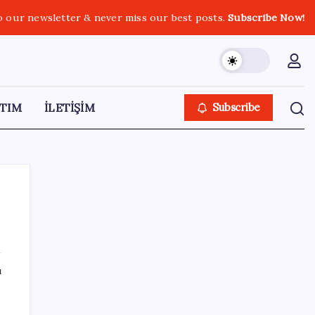
o our newsletter & never miss our best posts.
Subscribe Now!
TIM
İLETİŞİM
Subscribe
SON YAZILAR
ı
Canan Karatay sağlıklı yaşamın sırrını tek
tek açıkladı! ‘Botoksla düzelmez, bu mineral