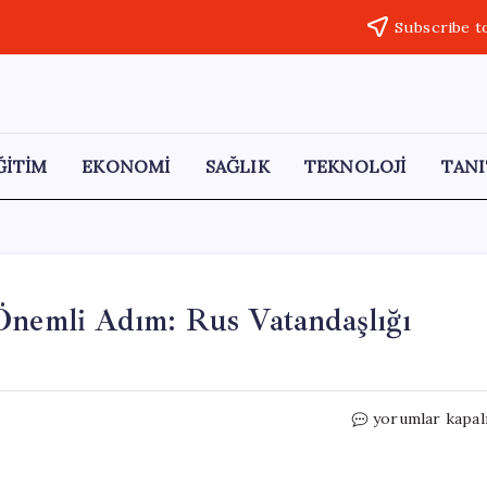
Subscribe t
ĞİTİM
EKONOMİ
SAĞLIK
TEKNOLOJİ
TANI
Önemli Adım: Rus Vatandaşlığı
Putin’den
yorumlar kapal
Transdinyester
İçin
Önemli