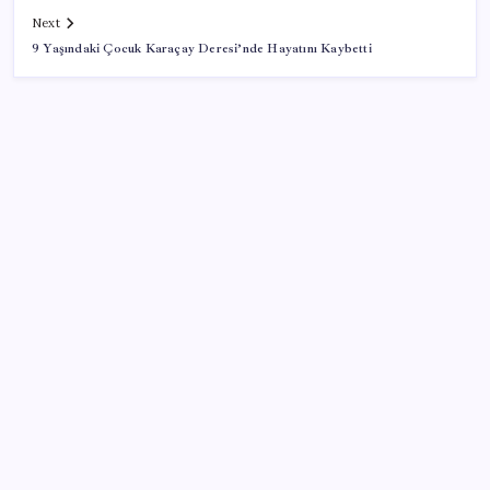
Next
9 Yaşındaki Çocuk Karaçay Deresi’nde Hayatını Kaybetti
SON YAZILAR
Konutlar Ekim 2026’da tamam
VakıfBank ikinci çeyrekte 16,7 milyar TL net kâr elde
etti
Zihin Okuyan Yapay Zeka Firması: Beynini Okutana
50 Dolar
BDDK’den tasarruf finansman şirketlerine yeni