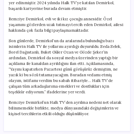
yer edinmiştir. 2024 yılında Halk TV’ye katılan Demirkol,
başarılı kariyerine burada devam etmiştir.
Remziye Demirkol, evli ve iki kız çocuğu annesidir. Özel
yaşamını gözlerden uzak tutmayı tercih eden Demirkol, ailesi
hakkında çok fazla bilgi paylaşmamaktadır.
Son günlerde, Demirkol’un da aralarında bulunduğu bazı
isimlerin Halk TV ile yollarını ayırdığı duyuruldu. Seda Selek,
Sorel Dağıstanlı, Buket Güler Ozan ve Gözde Şeker’in
ardından, Demirkol da sosyal medya üzerinden yaptığı bir
açıklama ile kanaldan ayrıldığını ilan etti. Açıklamasında,
“Yayını kapatırken Pazartesi günü görüşürüz demiştim, ne
yazık ki bu sözü tutamayacağım. Buradan vedamı etmiş
olayım, istifamı verdim bu sabah itibariyle… Halk TV’de
çalışan tüm arkadaşlarıma emekleri ve dostlukları için
teşekkür ediyorum.” ifadelerine yer verdi.
Remziye Demirkol’un Halk TV’den ayrılma nedeni net olarak
bilinmemekle birlikte, medya dünyasındaki değişimlerin ve
kişisel tercihlerin etkili olduğu düşünülüyor.