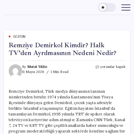
Skip
to
content
EĞITIM
Remziye Demirkol Kimdir? Halk
TV’den Ayrılmasının Nedeni Nedir?
Remziye
By
Murat Yıldız
yorumlar kapalı
Demirkol
11 Mayıs 2026
1 Min Read
Kimdir?
Halk
TV’den
Remziye Demirkol, Türk medya dünyasının tanınan
Ayrılmasının
isimlerinden biridir. 1974 yılında Kastamonu’nun Tosya
Nedeni
Nedir?
ilçesinde dünyaya gelen Demirkol, çocuk yaşta ailesiyle
için
birlikte İstanbul’a taşınmıştır. Eğitim hayatını İstanbul’da
tamamlayan Demirkol, 1995 yılında TRT’de spiker olarak
televizyon kariyerine adım atmıştır. Zamanla CNN Türk, Kanal
7, 24 TV ve KRT TV gibi çeşitli kanallarda haber sunuculuğu ve
program moderatörlüğü yaparak sektörde kendine sağlam bir