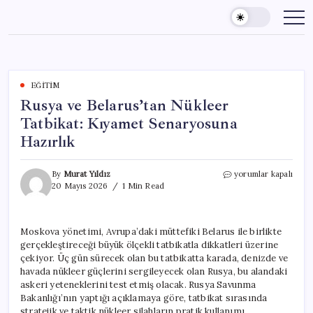
Skip
to
content
EĞITIM
Rusya ve Belarus’tan Nükleer
Tatbikat: Kıyamet Senaryosuna
Hazırlık
Rusya
By
Murat Yıldız
yorumlar kapalı
ve
20 Mayıs 2026
1 Min Read
Belarus’tan
Nükleer
Tatbikat:
Moskova yönetimi, Avrupa’daki müttefiki Belarus ile birlikte
Kıyamet
gerçekleştireceği büyük ölçekli tatbikatla dikkatleri üzerine
Senaryosuna
Hazırlık
çekiyor. Üç gün sürecek olan bu tatbikatta karada, denizde ve
için
havada nükleer güçlerini sergileyecek olan Rusya, bu alandaki
askeri yeteneklerini test etmiş olacak. Rusya Savunma
Bakanlığı’nın yaptığı açıklamaya göre, tatbikat sırasında
stratejik ve taktik nükleer silahların pratik kullanımı