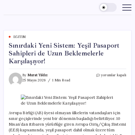
Skip
to
content
EĞITIM
Sınırdaki Yeni Sistem: Yeşil Pasaport
Sahipleri de Uzun Beklemelerle
Karşılaşıyor!
Sınırdaki
By
Murat Yıldız
yorumlar kapalı
Yeni
25 Mayıs 2026
1 Min Read
Sistem:
Yeşil
Pasaport
Sahipleri
de
Uzun
Avrupa Birliği (AB) üyesi olmayan ülkelerin vatandaşları için
Beklemelerle
sınır geçişlerinde yeni bir dönemin başladığı belirtiliyor. 10
Karşılaşıyor!
Nisan’dan itibaren yürürlüğe giren Avrupa Giriş/Çıkış Sistemi
için
(EES) kapsamında, yeşil pasaport dahil olmak üzere tüm