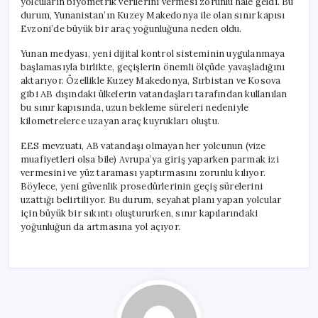
yolcuların biyometrik verilerini vermesi zorunlu hale geldi. Bu
durum, Yunanistan’ın Kuzey Makedonya ile olan sınır kapısı
Evzoni’de büyük bir araç yoğunluğuna neden oldu.
Yunan medyası, yeni dijital kontrol sisteminin uygulanmaya
başlamasıyla birlikte, geçişlerin önemli ölçüde yavaşladığını
aktarıyor. Özellikle Kuzey Makedonya, Sırbistan ve Kosova
gibi AB dışındaki ülkelerin vatandaşları tarafından kullanılan
bu sınır kapısında, uzun bekleme süreleri nedeniyle
kilometrelerce uzayan araç kuyrukları oluştu.
EES mevzuatı, AB vatandaşı olmayan her yolcunun (vize
muafiyetleri olsa bile) Avrupa’ya giriş yaparken parmak izi
vermesini ve yüz taraması yaptırmasını zorunlu kılıyor.
Böylece, yeni güvenlik prosedürlerinin geçiş sürelerini
uzattığı belirtiliyor. Bu durum, seyahat planı yapan yolcular
için büyük bir sıkıntı oluştururken, sınır kapılarındaki
yoğunluğun da artmasına yol açıyor.