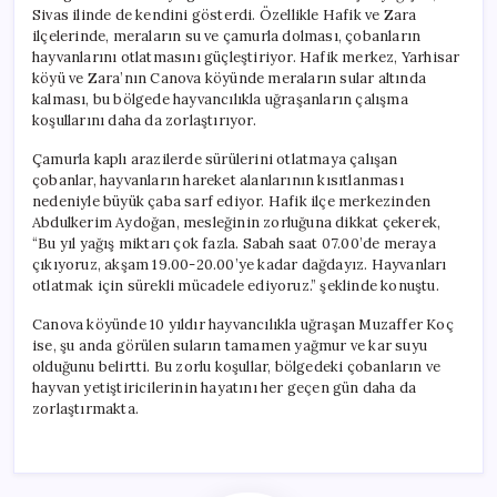
Sivas ilinde de kendini gösterdi. Özellikle Hafik ve Zara
ilçelerinde, meraların su ve çamurla dolması, çobanların
hayvanlarını otlatmasını güçleştiriyor. Hafik merkez, Yarhisar
köyü ve Zara’nın Canova köyünde meraların sular altında
kalması, bu bölgede hayvancılıkla uğraşanların çalışma
koşullarını daha da zorlaştırıyor.
Çamurla kaplı arazilerde sürülerini otlatmaya çalışan
çobanlar, hayvanların hareket alanlarının kısıtlanması
nedeniyle büyük çaba sarf ediyor. Hafik ilçe merkezinden
Abdulkerim Aydoğan, mesleğinin zorluğuna dikkat çekerek,
“Bu yıl yağış miktarı çok fazla. Sabah saat 07.00’de meraya
çıkıyoruz, akşam 19.00-20.00’ye kadar dağdayız. Hayvanları
otlatmak için sürekli mücadele ediyoruz.” şeklinde konuştu.
Canova köyünde 10 yıldır hayvancılıkla uğraşan Muzaffer Koç
ise, şu anda görülen suların tamamen yağmur ve kar suyu
olduğunu belirtti. Bu zorlu koşullar, bölgedeki çobanların ve
hayvan yetiştiricilerinin hayatını her geçen gün daha da
zorlaştırmakta.