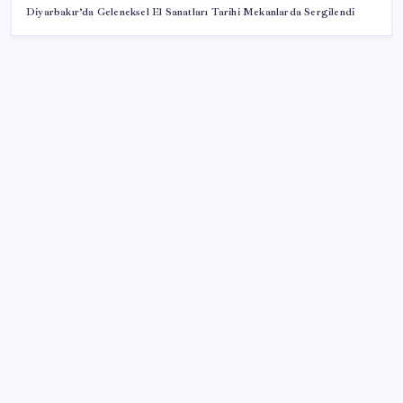
Diyarbakır’da Geleneksel El Sanatları Tarihi Mekanlarda Sergilendi
SON YAZILAR
BDDK’den tasarruf finansman şirketlerine yeni
düzenleme
Ona yatıran köşeyi döndü: Yılbaşından beri en çok
kazandıran oldu
OpenAI’ın İlk Cihazı için Fiyat ve Tasarım Belli Oldu
2026 YÖKDİL/2 ne zaman, saat kaçta? YÖKDİL/2
sınavı kaç dakika, kaç soru?