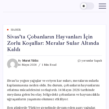
Skip
to
content
HABER
Sivas’ta Çobanların Hayvanları İçin
Zorlu Koşullar: Meralar Sular Altında
Kaldı
Sivas’ta
By
Murat Yıldız
yorumlar kapalı
Çobanların
14 Mayıs 2026
1 Min Read
Hayvanları
İçin
Zorlu
Sivas’ta yoğun yağışlar ve eriyen kar suları, meraların sularla
Koşullar:
kaplanmasına neden oldu. Bu durum, çobanların hayvanlarını
Meralar
Sular
otlatma mücadelesini zorlaştırdı. 14 Mayıs 2026 tarihinde
Altında
meydana gelen bu olay, bölgedeki çobanların ve hayvancılıkla
Kaldı
uğraşanların yaşamını olumsuz etkiliyor.
için
Son günlerde Türkiye genelinde devam eden aşırı yağışlar,