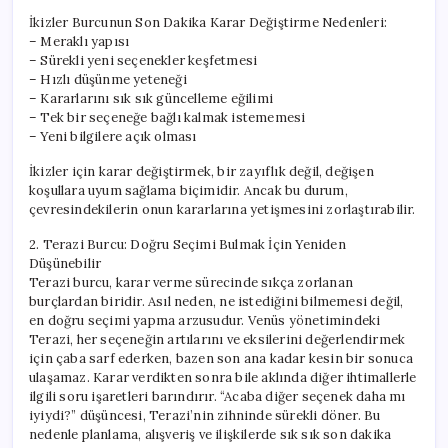
İkizler Burcunun Son Dakika Karar Değiştirme Nedenleri:
– Meraklı yapısı
– Sürekli yeni seçenekler keşfetmesi
– Hızlı düşünme yeteneği
– Kararlarını sık sık güncelleme eğilimi
– Tek bir seçeneğe bağlı kalmak istememesi
– Yeni bilgilere açık olması
İkizler için karar değiştirmek, bir zayıflık değil, değişen
koşullara uyum sağlama biçimidir. Ancak bu durum,
çevresindekilerin onun kararlarına yetişmesini zorlaştırabilir.
2. Terazi Burcu: Doğru Seçimi Bulmak İçin Yeniden
Düşünebilir
Terazi burcu, karar verme sürecinde sıkça zorlanan
burçlardan biridir. Asıl neden, ne istediğini bilmemesi değil,
en doğru seçimi yapma arzusudur. Venüs yönetimindeki
Terazi, her seçeneğin artılarını ve eksilerini değerlendirmek
için çaba sarf ederken, bazen son ana kadar kesin bir sonuca
ulaşamaz. Karar verdikten sonra bile aklında diğer ihtimallerle
ilgili soru işaretleri barındırır. “Acaba diğer seçenek daha mı
iyiydi?” düşüncesi, Terazi’nin zihninde sürekli döner. Bu
nedenle planlama, alışveriş ve ilişkilerde sık sık son dakika