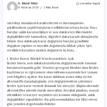
Son
By
Murat Yıldız
yorumlar kapalı
Dakika
13 Haziran 2026
2 Min Read
Kararlarını
Sık
Değiştiren
Astroloji, insanların karakterlerini ve davranışlarını
3
şekillendiren çeşitli burçların özelliklerini ortaya koyar. Bazı
Burç
için
burçlar, anlık kararsızlıkları ve son dakika tercihlerindeki
değişiklikleriyle tanınırken, diğerleri daha kararlı duruşlarıyla
bilinir. Son dakikada karar değiştiren burçlar genellikle
değişken yapıları ve meraklı doğalarıyla dikkat çeker. İşte,
verdikleri kararları aniden değiştiren üç burç…
1. İkizler Burcu: Sürekli Yeni Seçeneklere Açık
İkizler burcu, son dakika kararlarını değiştirmesiyle tanınan
burçların başında gelir. Yönetici gezegeni Merkür olan İkizler,
keşfetmeye ve öğrenmeye olan tutkusu sayesinde her zaman
yeni bilgilere açıktır. Bir karar aldıktan sonra daha iyi bir
alternatifle karşılaştığında, yön değiştirmekten çekinmez.
İkizler için karar vermek dinamik bir süreçtir; düşüncelerinde
alternatifler sürekli olarak mevcuttur. Seyahat planları, sosyal
etkinlikler ve kariyer seçimleri söz konusu olduğunda, anlık
değişiklikler yapabilirler. Bir gün savundukları bir fikri ertesi
gün yeniden değerlendirebilirler.