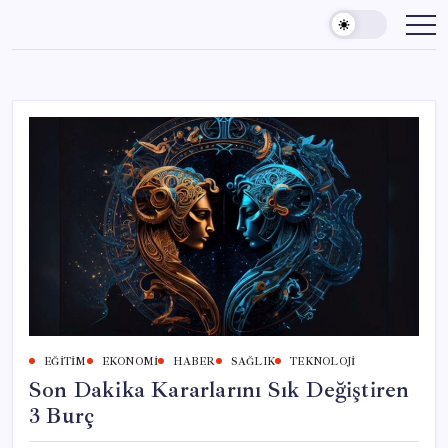
Skip
to
content
EĞITIM
EKONOMI
HABER
SAĞLIK
TEKNOLOJI
Son Dakika Kararlarını Sık Değiştiren
3 Burç