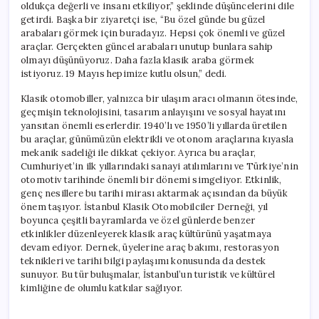
oldukça değerli ve insanı etkiliyor,” şeklinde düşüncelerini dile
getirdi. Başka bir ziyaretçi ise, “Bu özel günde bu güzel
arabaları görmek için buradayız. Hepsi çok önemli ve güzel
araçlar. Gerçekten güncel arabaları unutup bunlara sahip
olmayı düşünüyoruz. Daha fazla klasik araba görmek
istiyoruz. 19 Mayıs hepimize kutlu olsun,” dedi.
Klasik otomobiller, yalnızca bir ulaşım aracı olmanın ötesinde,
geçmişin teknolojisini, tasarım anlayışını ve sosyal hayatını
yansıtan önemli eserlerdir. 1940’lı ve 1950’li yıllarda üretilen
bu araçlar, günümüzün elektrikli ve otonom araçlarına kıyasla
mekanik sadeliği ile dikkat çekiyor. Ayrıca bu araçlar,
Cumhuriyet’in ilk yıllarındaki sanayi atılımlarını ve Türkiye’nin
otomotiv tarihinde önemli bir dönemi simgeliyor. Etkinlik,
genç nesillere bu tarihi mirası aktarmak açısından da büyük
önem taşıyor. İstanbul Klasik Otomobilciler Derneği, yıl
boyunca çeşitli bayramlarda ve özel günlerde benzer
etkinlikler düzenleyerek klasik araç kültürünü yaşatmaya
devam ediyor. Dernek, üyelerine araç bakımı, restorasyon
teknikleri ve tarihi bilgi paylaşımı konusunda da destek
sunuyor. Bu tür buluşmalar, İstanbul’un turistik ve kültürel
kimliğine de olumlu katkılar sağlıyor.