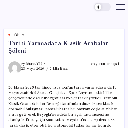
Skip
to
content
EĞITIM
Tarihi Yarımadada Klasik Arabalar
Şöleni
Tarihi
By
Murat Yıldız
yorumlar kapalı
Yarımadada
20 Mayıs 2026
2 Min Read
Klasik
Arabalar
Şöleni
20 Mayıs 2026 tarihinde, İstanbul’un tarihi yarımadasında 19
için
Mayıs Atatürk’ü Anma, Gençlik ve Spor Bayramı etkinlikleri
çerçevesinde özel bir organizasyon gerçekleştirildi. İstanbul
Klasik Otomobilciler Derneği tarafından düzenlenen klasik
otomobil buluşması, nostaljik araçları bayram coşkusuyla bir
araya getirerek Beyoğlu’nu adeta bir açık hava müzesine
dönüştürdü. Beyoğlu Saat Kulesi Meydanı’nda sergilenen 33
farklı klasik otomobil, hem otomobil tutkunlarının hem de