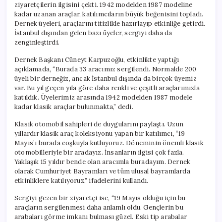
ziyaretçilerin ilgisini çekti. 1942 modelden 1987 modeline
kadar uzanan araçlar, katılımcıların büyük beğenisini topladı.
Dernek üyeleri, araçlarını titizlikle hazırlayıp etkinliğe getirdi.
İstanbul dışından gelen bazı üyeler, sergiyi daha da
zenginleştirdi.
Dernek Başkanı Cüneyt Karpuzoğlu, etkinlikte yaptığı
açıklamada, “Burada 33 aracımız sergilendi. Normalde 200
üyeli bir derneğiz, ancak İstanbul dışında da birçok üyemiz
var. Bu yıl geçen yıla göre daha renkli ve çeşitli araçlarımızla
katıldık. Üyelerimiz arasında 1942 modelden 1987 modele
kadar klasik araçlar bulunmakta,” dedi.
Klasik otomobil sahipleri de duygularını paylaştı. Uzun
yıllardır klasik araç koleksiyonu yapan bir katılımcı, “19
Mayıs’ı burada coşkuyla kutluyoruz. Döneminin önemli klasik
otomobilleriyle bir aradayız. İnsanların ilgisi çok fazla.
Yaklaşık 15 yıldır bende olan aracımla buradayım. Dernek
olarak Cumhuriyet Bayramları ve tüm ulusal bayramlarda
etkinliklere katılıyoruz,” ifadelerini kullandı.
Sergiyi gezen bir ziyaretçi ise, “19 Mayıs olduğu için bu
araçların sergilenmesi daha anlamlı oldu. Gençlerin bu
arabaları görme imkanı bulması güzel. Eski tip arabalar