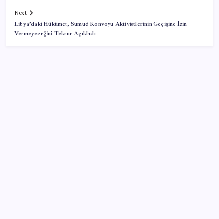
Next
Libya’daki Hükümet, Sumud Konvoyu Aktivistlerinin Geçişine İzin
Vermeyeceğini Tekrar Açıkladı
SON YAZILAR
Canan Karatay sağlıklı yaşamın sırrını tek tek
açıkladı! ‘Botoksla düzelmez, bu mineral şart’
Bakan Göktaş: Yangından etkilenen illerimize 25
milyon lira kaynak aktardık
AKP’de YENİ Parti toplantıları: İşte masadaki