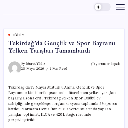
Skip
to
content
EĞITIM
Tekirdağ’da Gençlik ve Spor Bayramı
Yelken Yarışları Tamamlandı
Tekirdağ’da
By
Murat Yıldız
yorumlar kapalı
Gençlik
20 Mayıs 2026
1 Min Read
ve
Spor
Bayramı
Tekirdağ’da 19 Mayıs Atatürk’ü Anma, Gençlik ve Spor
Yelken
Bayramı etkinlikleri kapsamında düzenlenen yelken yarışları
Yarışları
Tamamlandı
başarıyla sona erdi. Tekirdağ Yelken Spor Kulübü ev
için
sahipliğinde gerçekleşen organizasyona toplamda 39 sporcu
katıldı. Marmara Denizi’nin huzur verici sularında yapılan
yarışlar, optimist, ILCA ve 420 kategorilerinde
gerçekleştirildi.