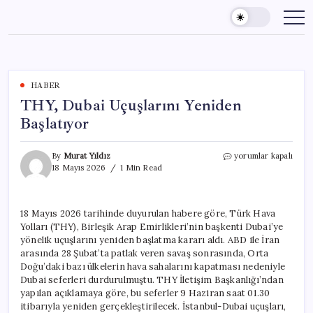
Skip
to
content
HABER
THY, Dubai Uçuşlarını Yeniden
Başlatıyor
THY,
By
Murat Yıldız
yorumlar kapalı
Dubai
18 Mayıs 2026
1 Min Read
Uçuşlarını
Yeniden
Başlatıyor
18 Mayıs 2026 tarihinde duyurulan habere göre, Türk Hava
için
Yolları (THY), Birleşik Arap Emirlikleri’nin başkenti Dubai’ye
yönelik uçuşlarını yeniden başlatma kararı aldı. ABD ile İran
arasında 28 Şubat’ta patlak veren savaş sonrasında, Orta
Doğu’daki bazı ülkelerin hava sahalarını kapatması nedeniyle
Dubai seferleri durdurulmuştu. THY İletişim Başkanlığı’ndan
yapılan açıklamaya göre, bu seferler 9 Haziran saat 01.30
itibarıyla yeniden gerçekleştirilecek. İstanbul-Dubai uçuşları,