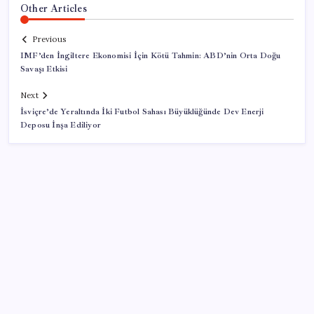
Other Articles
Previous
IMF’den İngiltere Ekonomisi İçin Kötü Tahmin: ABD’nin Orta Doğu
Savaşı Etkisi
Next
İsviçre’de Yeraltında İki Futbol Sahası Büyüklüğünde Dev Enerji
Deposu İnşa Ediliyor
SON YAZILAR
Açlık krizine karşı 9 sağlıklı kurtarıcı! Paketli