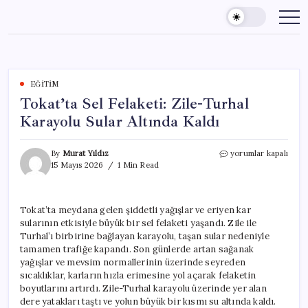
Skip
to
content
EĞITIM
Tokat’ta Sel Felaketi: Zile-Turhal
Karayolu Sular Altında Kaldı
Tokat’ta
By
Murat Yıldız
yorumlar kapalı
Sel
15 Mayıs 2026
1 Min Read
Felaketi:
Zile-
Turhal
Tokat’ta meydana gelen şiddetli yağışlar ve eriyen kar
Karayolu
sularının etkisiyle büyük bir sel felaketi yaşandı. Zile ile
Sular
Altında
Turhal’ı birbirine bağlayan karayolu, taşan sular nedeniyle
Kaldı
tamamen trafiğe kapandı. Son günlerde artan sağanak
için
yağışlar ve mevsim normallerinin üzerinde seyreden
sıcaklıklar, karların hızla erimesine yol açarak felaketin
boyutlarını artırdı. Zile-Turhal karayolu üzerinde yer alan
dere yatakları taştı ve yolun büyük bir kısmı su altında kaldı.