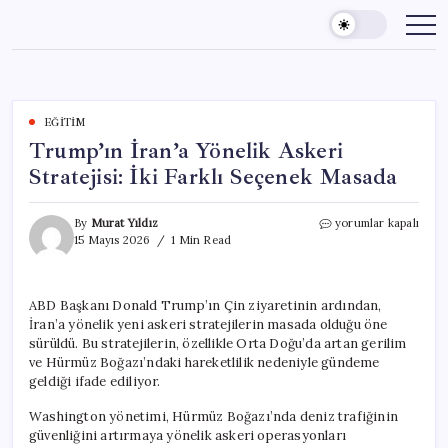
Skip
to
content
EĞITIM
Trump’ın İran’a Yönelik Askeri
Stratejisi: İki Farklı Seçenek Masada
Trump’ın
By
Murat Yıldız
yorumlar kapalı
İran’a
15 Mayıs 2026
1 Min Read
Yönelik
Askeri
Stratejisi:
ABD Başkanı Donald Trump’ın Çin ziyaretinin ardından,
İki
İran’a yönelik yeni askeri stratejilerin masada olduğu öne
Farklı
Seçenek
sürüldü. Bu stratejilerin, özellikle Orta Doğu’da artan gerilim
Masada
ve Hürmüz Boğazı’ndaki hareketlilik nedeniyle gündeme
için
geldiği ifade ediliyor.
Washington yönetimi, Hürmüz Boğazı’nda deniz trafiğinin
güvenliğini artırmaya yönelik askeri operasyonları