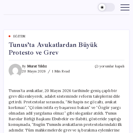
Skip
to
content
EĞITIM
Tunus’ta Avukatlardan Büyük
Protesto ve Grev
Tunus’ta
By
Murat Yıldız
yorumlar kapalı
Avukatlardan
20 Mayıs 2026
1 Min Read
Büyük
Protesto
ve
Tunus’ta avukatlar, 20 Mayıs 2026 tarihinde geniş çaplı bir
Grev
grev düzenleyerek, adalet sisteminde reform taleplerini dile
için
getirdi. Protestolar sırasında, “Ne hapis ne gözaltı, avukat
korkmaz”, “Çözüm istifa ey başarısız bakan” ve “Özgür yargı
olmadan adil yargılama olmaz” gibi sloganlar atıldı. Tunus
Barolar Birliği Başkanı Ebubekir es-Sabiti, gösteride yaptığı
konuşmada, “Bugün Tunuslu avukatların protestolarındaki ilk
adımdır. Tüm mahkemelerde grev ve iş bırakma eylemlerine