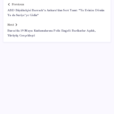
Previous
ABD Büyükelçisi Barrack’a Ankara’dan Sert Yanıt: “Ya Evinize Dönün
Ya da Suriye’ye Gidin”
Next
Bursa’da 19 Mayıs Kutlamalarına Polis Engeli: Barikatlar Aşıldı,
Yürüyüş Gerçekleşti
SON YAZILAR
Canan Karatay sağlıklı yaşamın sırrını tek tek
açıkladı! ‘Botoksla düzelmez, bu mineral şart’