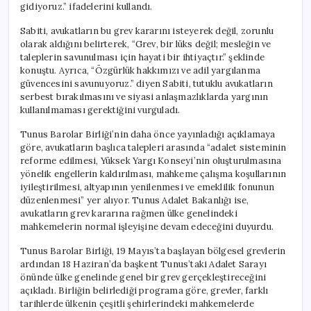
gidiyoruz.” ifadelerini kullandı.
Sabiti, avukatların bu grev kararını isteyerek değil, zorunlu
olarak aldığını belirterek, “Grev, bir lüks değil; mesleğin ve
taleplerin savunulması için hayati bir ihtiyaçtır.” şeklinde
konuştu. Ayrıca, “Özgürlük hakkımızı ve adil yargılanma
güvencesini savunuyoruz.” diyen Sabiti, tutuklu avukatların
serbest bırakılmasını ve siyasi anlaşmazlıklarda yargının
kullanılmaması gerektiğini vurguladı.
Tunus Barolar Birliği’nin daha önce yayınladığı açıklamaya
göre, avukatların başlıca talepleri arasında “adalet sisteminin
reforme edilmesi, Yüksek Yargı Konseyi’nin oluşturulmasına
yönelik engellerin kaldırılması, mahkeme çalışma koşullarının
iyileştirilmesi, altyapının yenilenmesi ve emeklilik fonunun
düzenlenmesi” yer alıyor. Tunus Adalet Bakanlığı ise,
avukatların grev kararına rağmen ülke genelindeki
mahkemelerin normal işleyişine devam edeceğini duyurdu.
Tunus Barolar Birliği, 19 Mayıs’ta başlayan bölgesel grevlerin
ardından 18 Haziran’da başkent Tunus’taki Adalet Sarayı
önünde ülke genelinde genel bir grev gerçekleştireceğini
açıkladı. Birliğin belirlediği programa göre, grevler, farklı
tarihlerde ülkenin çeşitli şehirlerindeki mahkemelerde