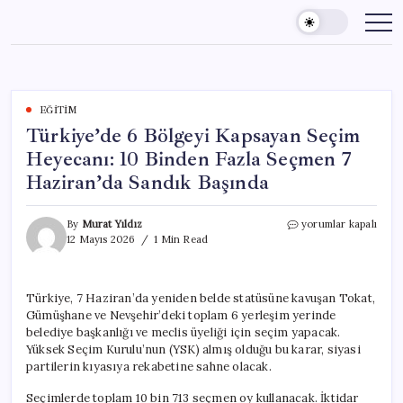
Skip
to
content
EĞITIM
Türkiye’de 6 Bölgeyi Kapsayan Seçim
Heyecanı: 10 Binden Fazla Seçmen 7
Haziran’da Sandık Başında
Türkiye’de
By
Murat Yıldız
yorumlar kapalı
6
12 Mayıs 2026
1 Min Read
Bölgeyi
Kapsayan
Seçim
Türkiye, 7 Haziran’da yeniden belde statüsüne kavuşan Tokat,
Heyecanı:
Gümüşhane ve Nevşehir’deki toplam 6 yerleşim yerinde
10
Binden
belediye başkanlığı ve meclis üyeliği için seçim yapacak.
Fazla
Yüksek Seçim Kurulu’nun (YSK) almış olduğu bu karar, siyasi
Seçmen
partilerin kıyasıya rekabetine sahne olacak.
7
Haziran’da
Seçimlerde toplam 10 bin 713 seçmen oy kullanacak. İktidar