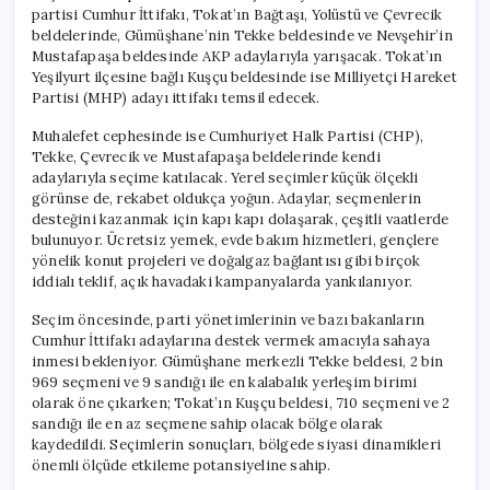
Sandık
partisi Cumhur İttifakı, Tokat’ın Bağtaşı, Yolüstü ve Çevrecik
Başında
beldelerinde, Gümüşhane’nin Tekke beldesinde ve Nevşehir’in
için
Mustafapaşa beldesinde AKP adaylarıyla yarışacak. Tokat’ın
Yeşilyurt ilçesine bağlı Kuşçu beldesinde ise Milliyetçi Hareket
Partisi (MHP) adayı ittifakı temsil edecek.
Muhalefet cephesinde ise Cumhuriyet Halk Partisi (CHP),
Tekke, Çevrecik ve Mustafapaşa beldelerinde kendi
adaylarıyla seçime katılacak. Yerel seçimler küçük ölçekli
görünse de, rekabet oldukça yoğun. Adaylar, seçmenlerin
desteğini kazanmak için kapı kapı dolaşarak, çeşitli vaatlerde
bulunuyor. Ücretsiz yemek, evde bakım hizmetleri, gençlere
yönelik konut projeleri ve doğalgaz bağlantısı gibi birçok
iddialı teklif, açık havadaki kampanyalarda yankılanıyor.
Seçim öncesinde, parti yönetimlerinin ve bazı bakanların
Cumhur İttifakı adaylarına destek vermek amacıyla sahaya
inmesi bekleniyor. Gümüşhane merkezli Tekke beldesi, 2 bin
969 seçmeni ve 9 sandığı ile en kalabalık yerleşim birimi
olarak öne çıkarken; Tokat’ın Kuşçu beldesi, 710 seçmeni ve 2
sandığı ile en az seçmene sahip olacak bölge olarak
kaydedildi. Seçimlerin sonuçları, bölgede siyasi dinamikleri
önemli ölçüde etkileme potansiyeline sahip.