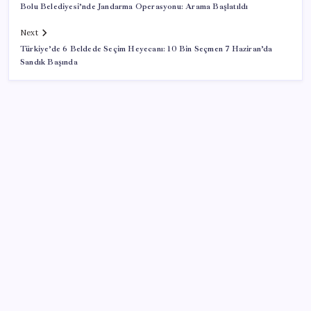
Bolu Belediyesi’nde Jandarma Operasyonu: Arama Başlatıldı
Next
Türkiye’de 6 Beldede Seçim Heyecanı: 10 Bin Seçmen 7 Haziran’da
Sandık Başında
SON YAZILAR
BDDK’den tasarruf finansman şirketlerine yeni
düzenleme
Ona yatıran köşeyi döndü: Yılbaşından beri en çok
kazandıran oldu