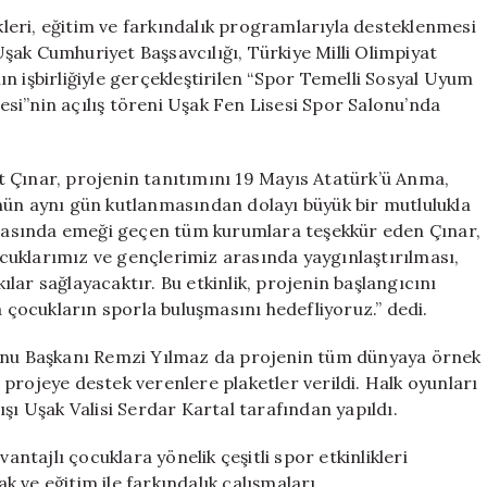
Sporla
ikleri, eğitim ve farkındalık programlarıyla desteklenmesi
Desteklenen
 Uşak Cumhuriyet Başsavcılığı, Türkiye Milli Olimpiyat
Rehabilitasyon
n işbirliğiyle gerçekleştirilen “Spor Temelli Sosyal Uyum
Projesi
si”nin açılış töreni Uşak Fen Lisesi Spor Salonu’nda
Hayata
Geçirildi
için
 Çınar, projenin tanıtımını 19 Mayıs Atatürk’ü Anma,
nün aynı gün kutlanmasından dolayı büyük bir mutlulukla
anmasında emeği geçen tüm kurumlara teşekkür eden Çınar,
çocuklarımız ve gençlerimiz arasında yaygınlaştırılması,
kılar sağlayacaktır. Bu etkinlik, projenin başlangıcını
a çocukların sporla buluşmasını hedefliyoruz.” dedi.
yonu Başkanı Remzi Yılmaz da projenin tüm dünyaya örnek
projeye destek verenlere plaketler verildi. Halk oyunları
şı Uşak Valisi Serdar Kartal tarafından yapıldı.
tajlı çocuklara yönelik çeşitli spor etkinlikleri
 ve eğitim ile farkındalık çalışmaları