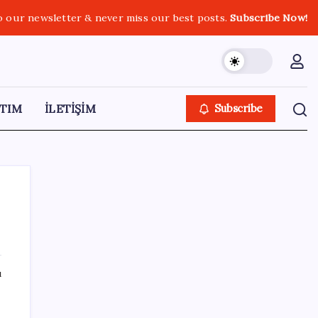
o our newsletter & never miss our best posts.
Subscribe Now!
TIM
İLETİŞİM
Subscribe
SON YAZILAR
ı
Ona yatıran köşeyi döndü: Yılbaşından beri
en çok kazandıran oldu