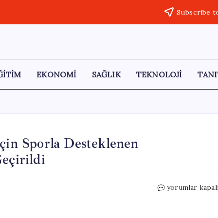
Subscribe t
ĞİTİM
EKONOMİ
SAĞLIK
TEKNOLOJİ
TANI
İçin Sporla Desteklenen
eçirildi
Uşak’ta
yorumlar kapal
Dezavantajlı
Çocuklar
İçin