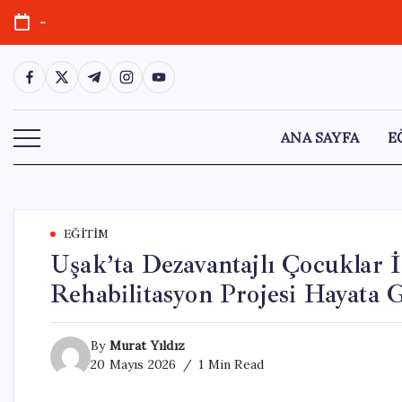
Skip
-
to
content
https://www.facebook.com/
https://twitter.com/
https://t.me/
https://www.instagram.com/
https://youtube.com/
ANA SAYFA
E
EĞITIM
Uşak’ta Dezavantajlı Çocuklar 
Rehabilitasyon Projesi Hayata G
By
Murat Yıldız
20 Mayıs 2026
1 Min Read