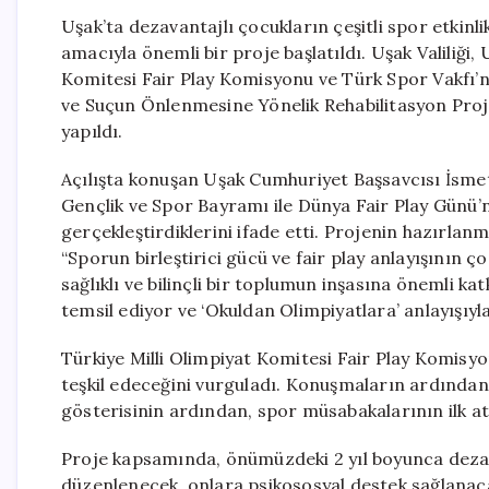
Uşak’ta dezavantajlı çocukların çeşitli spor etkinl
amacıyla önemli bir proje başlatıldı. Uşak Valiliği,
Komitesi Fair Play Komisyonu ve Türk Spor Vakfı’nı
ve Suçun Önlenmesine Yönelik Rehabilitasyon Proje
yapıldı.
Açılışta konuşan Uşak Cumhuriyet Başsavcısı İsmet
Gençlik ve Spor Bayramı ile Dünya Fair Play Günü’
gerçekleştirdiklerini ifade etti. Projenin hazırl
“Sporun birleştirici gücü ve fair play anlayışının 
sağlıklı ve bilinçli bir toplumun inşasına önemli kat
temsil ediyor ve ‘Okuldan Olimpiyatlara’ anlayışıyl
Türkiye Milli Olimpiyat Komitesi Fair Play Komis
teşkil edeceğini vurguladı. Konuşmaların ardından 
gösterisinin ardından, spor müsabakalarının ilk atı
Proje kapsamında, önümüzdeki 2 yıl boyunca dezavan
düzenlenecek, onlara psikososyal destek sağlanacak