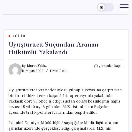
Skip
to
content
EĞITIM
Uyuşturucu Suçundan Aranan
Hükümlü Yakalandı
Uyuşturucu
By
Murat Yıldız
yorumlar kapalı
Suçundan
11 Mayıs 2026
1 Min Read
Aranan
Hükümlü
Yakalandı
Uyuşturucu ticareti nedeniyle 15 yıl hapis cezasına çarptırılan
için
bir firari, düzenlenen başarılı bir operasyonla yakalandı.
Yaklaşık dört yıl önce işlediği suçtan dolayı kesinleşmiş hapis
cezası 15 yıl 10 ay 18 gün olan M.Z., İstanbul’un Bağcılar
ilçesinde trafik polisleri tarafından tespit edildi.
İstanbul Emniyet Müdürlüğü Asayiş Şube Müdürlüğü, aranan
şahıslar üzerinde gerçekleştirdiği çalışmalarda, M.Z.’nin