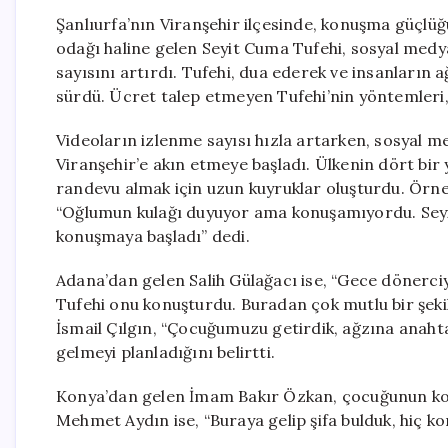
Şanlıurfa’nın Viranşehir ilçesinde, konuşma güçlüğü 
odağı haline gelen Seyit Cuma Tufehi, sosyal medya
sayısını artırdı. Tufehi, dua ederek ve insanların
sürdü. Ücret talep etmeyen Tufehi’nin yöntemleri, 
Videoların izlenme sayısı hızla artarken, sosyal me
Viranşehir’e akın etmeye başladı. Ülkenin dört bir 
randevu almak için uzun kuyruklar oluşturdu. Örneği
“Oğlumun kulağı duyuyor ama konuşamıyordu. Seyit
konuşmaya başladı” dedi.
Adana’dan gelen Salih Gülağacı ise, “Gece dönerci
Tufehi onu konuşturdu. Buradan çok mutlu bir şekil
İsmail Çılgın, “Çocuğumuzu getirdik, ağzına anahtar
gelmeyi planladığını belirtti.
Konya’dan gelen İmam Bakır Özkan, çocuğunun konu
Mehmet Aydın ise, “Buraya gelip şifa bulduk, hiç k