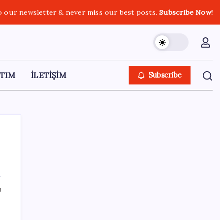
o our newsletter & never miss our best posts.
Subscribe Now!
TIM
İLETİŞİM
Subscribe
SON YAZILAR
ı
Ona yatıran köşeyi döndü: Yılbaşından beri
en çok kazandıran oldu