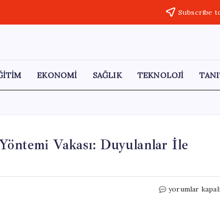
Subscribe t
ĞİTİM
EKONOMİ
SAĞLIK
TEKNOLOJİ
TANI
 Yöntemi Vakası: Duyulanlar İle
Viranşehir’de
yorumlar kapal
Anahtarlı
Tedavi
Yöntemi