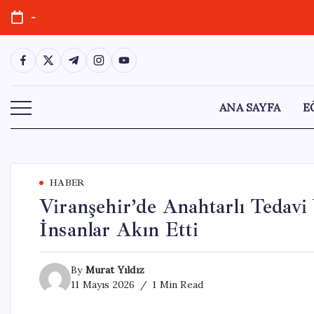
Skip
-
to
content
https://www.facebook.com/
https://twitter.com/
https://t.me/
https://www.instagram.com/
https://youtube.com/
ANA SAYFA
E
HABER
Viranşehir’de Anahtarlı Tedavi
İnsanlar Akın Etti
By
Murat Yıldız
11 Mayıs 2026
1 Min Read