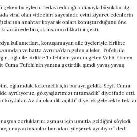
Vakası:
çeken bireylerin tedavi edildiği iddiasıyla büyük bir ilgi
Duyulanlar
da viral olan videoları sayesinde evini ziyaret edenlerin
İle
 ağızlarına anahtar koyarak onları konuşturduğunu öne
İnsanlar
kısa sürede birçok insanın dikkatini çekti.
Akın
Etti
dya kullanıcıları, konuşamayan aile üyeleriyle birlikte
için
yanından ve hatta Avrupa’dan gelen aileler, Tufehi ile
n, oğlu ile birlikte Tufehi’nin yanına gelen Vahit Ekmen,
 Cuma Tufehi’nin yanına getirdik, şimdi yavaş yavaş
yim, oğlumdaki kekemelik için buraya geldik. Seyit Cuma
de ayrılıyoruz, gözyaşlarımızı tutamadık” diye ifade etti.
 koydular. Az da olsa dili açıldı” diyerek gelecekte tekra
şma zorluklarını aşması için umutla geldiğini söyledi.
onuşamayan insanlar buradan iyileşerek ayrılıyor” dedi.