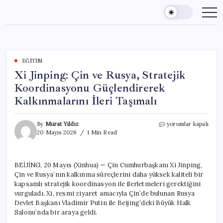
Skip
to
content
EĞITIM
Xi Jinping: Çin ve Rusya, Stratejik
Koordinasyonu Güçlendirerek
Kalkınmalarını İleri Taşımalı
Xi
By
Murat Yıldız
yorumlar kapalı
Jinping:
20 Mayıs 2026
1 Min Read
Çin
ve
Rusya,
BEİJİNG, 20 Mayıs (Xinhua) — Çin Cumhurbaşkanı Xi Jinping,
Stratejik
Çin ve Rusya’nın kalkınma süreçlerini daha yüksek kaliteli bir
Koordinasyonu
Güçlendirerek
kapsamlı stratejik koordinasyon ile ilerletmeleri gerektiğini
Kalkınmalarını
vurguladı. Xi, resmi ziyaret amacıyla Çin’de bulunan Rusya
İleri
Devlet Başkanı Vladimir Putin ile Beijing’deki Büyük Halk
Taşımalı
Salonu’nda bir araya geldi.
için