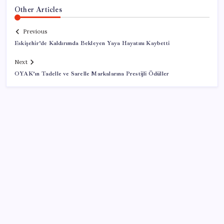
Other Articles
Previous
Eskişehir’de Kaldırımda Bekleyen Yaya Hayatını Kaybetti
Next
OYAK’ın Tadelle ve Sarelle Markalarına Prestijli Ödüller
SON YAZILAR
Ona yatıran köşeyi döndü: Yılbaşından beri en çok
kazandıran oldu