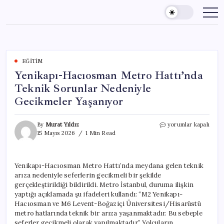
Skip
to
content
EĞITIM
Yenikapı-Hacıosman Metro Hattı’nda
Teknik Sorunlar Nedeniyle
Gecikmeler Yaşanıyor
Yenikapı-
By
Murat Yıldız
yorumlar kapalı
Hacıosman
15 Mayıs 2026
1 Min Read
Metro
Hattı’nda
Teknik
Yenikapı-Hacıosman Metro Hattı’nda meydana gelen teknik
Sorunlar
arıza nedeniyle seferlerin gecikmeli bir şekilde
Nedeniyle
Gecikmeler
gerçekleştirildiği bildirildi. Metro İstanbul, duruma ilişkin
Yaşanıyor
yaptığı açıklamada şu ifadeleri kullandı: “M2 Yenikapı-
için
Hacıosman ve M6 Levent-Boğaziçi Üniversitesi/Hisarüstü
metro hatlarında teknik bir arıza yaşanmaktadır. Bu sebeple
seferler gecikmeli olarak yapılmaktadır.” Yolcuların