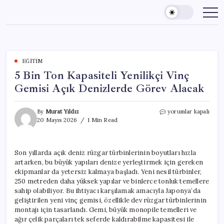
Skip
to
content
EĞITIM
5 Bin Ton Kapasiteli Yenilikçi Vinç
Gemisi Açık Denizlerde Görev Alacak
5
By
Murat Yıldız
yorumlar kapalı
Bin
20 Mayıs 2026
1 Min Read
Ton
Kapasiteli
Yenilikçi
Son yıllarda açık deniz rüzgar türbinlerinin boyutları hızla
Vinç
artarken, bu büyük yapıları denize yerleştirmek için gereken
Gemisi
Açık
ekipmanlar da yetersiz kalmaya başladı. Yeni nesil türbinler,
Denizlerde
250 metreden daha yüksek yapılar ve binlerce tonluk temellere
Görev
sahip olabiliyor. Bu ihtiyacı karşılamak amacıyla Japonya’da
Alacak
geliştirilen yeni vinç gemisi, özellikle dev rüzgar türbinlerinin
için
montajı için tasarlandı. Gemi, büyük monopile temelleri ve
ağır çelik parçaları tek seferde kaldırabilme kapasitesi ile