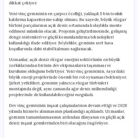
dikkat çekiyor.
Yeni vinç gemisinin en çarpıcı özelliği, yaklaşık 5 bin tonluk
kaldırma kapasitesine sahip olması. Bu sayede, büyük rüzgar
türbini parçalarının açık deniz ortamında kolaylıkla monte
edilmesi mümkün olacak. Projenin geliştirilmesinde, gelişmiş
denge sistemleri ve güçlü konumlandırma teknolojileri
kullanıldığı ifade ediliyor. Böylelikle, geminin sert hava
koşullarında dahi stabil kalması sağlanacak.
Uzmanlar, açık deniz rüzgar enerjisi sektörünün en büyük
zorluklarından birinin dev ekipmanların taşınması ve
kurulumu olduğunu belirtiyor. Yeni vinç gemisinin, Asya’daki
büyük enerji projelerinde önemli bir rol oynaması bekleniyor.
Şirket yetkilileri, geminin yalnızca rüzgar türbinleri
montajında değil, aynı zamanda ağır deniz mühendisliği
projelerinde de kullanılabileceğini vurguladı.
Dev vinç gemisinin inşaat çalışmalarının devam ettiği ve 2028
yılında hizmete alınmasının planlandığı açıklandı. Uzmanlar,
geminin tamamlanmasının ardından dünyanın en güçlü açık
deniz inşaat gemilerinden biri olacağını öngörüyor.