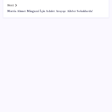
Next
Mattia Ahmet Minguzzi İçin Adalet Arayışı: Aileler Sokaklarda!
SON YAZILAR
Canan Karatay sağlıklı yaşamın sırrını tek tek
açıkladı! ‘Botoksla düzelmez, bu mineral şart’
Bakan Göktaş: Yangından etkilenen illerimize 25
milyon lira kaynak aktardık
AKP’de YENİ Parti toplantıları: İşte masadaki
anketin sonuçları