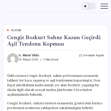
Skip
to
content
EĞITIM
Cengiz Bozkurt Sahne Kazası Geçirdi:
Aşil Tendonu Kopması
Cengiz
By
Murat Yıldız
yorumlar kapalı
Bozkurt
20 Mayıs 2026
1 Min Read
Sahne
Kazası
Geçirdi:
Ünlü oyuncu Cengiz Bozkurt, sahne performansı sırasında
Aşil
talihsiz bir kaza yaşamış ve aşil tendonunu koparmıştır. Don
Tendonu
Kopması
Kişot müzikalinin kadrosunda yer alan Bozkurt, yaşadığı bu
için
olayla ilgili olarak sosyal medya platformu X üzerinden
açıklamalarda bulundu.
Cengiz Bozkurt, Ankara turnesi esnasında, gösterinin birinci
perdesinin sonlarına yaklaşırken sakatlandığını belirtti.