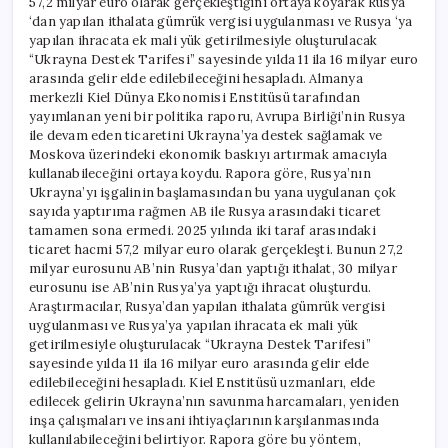
57,2 milyar euro olarak gerçekleştiğini ortaya koyarak Rusya
için
‘dan yapılan ithalata gümrük vergisi uygulanması ve Rusya ‘ya
yapılan ihracata ek mali yük getirilmesiyle oluşturulacak
“Ukrayna Destek Tarifesi” sayesinde yılda 11 ila 16 milyar euro
arasında gelir elde edilebileceğini hesapladı. Almanya
merkezli Kiel Dünya Ekonomisi Enstitüsü tarafından
yayımlanan yeni bir politika raporu, Avrupa Birliği’nin Rusya
ile devam eden ticaretini Ukrayna’ya destek sağlamak ve
Moskova üzerindeki ekonomik baskıyı artırmak amacıyla
kullanabileceğini ortaya koydu. Rapora göre, Rusya’nın
Ukrayna’yı işgalinin başlamasından bu yana uygulanan çok
sayıda yaptırıma rağmen AB ile Rusya arasındaki ticaret
tamamen sona ermedi. 2025 yılında iki taraf arasındaki
ticaret hacmi 57,2 milyar euro olarak gerçekleşti. Bunun 27,2
milyar eurosunu AB’nin Rusya’dan yaptığı ithalat, 30 milyar
eurosunu ise AB’nin Rusya’ya yaptığı ihracat oluşturdu.
Araştırmacılar, Rusya’dan yapılan ithalata gümrük vergisi
uygulanması ve Rusya’ya yapılan ihracata ek mali yük
getirilmesiyle oluşturulacak “Ukrayna Destek Tarifesi”
sayesinde yılda 11 ila 16 milyar euro arasında gelir elde
edilebileceğini hesapladı. Kiel Enstitüsü uzmanları, elde
edilecek gelirin Ukrayna’nın savunma harcamaları, yeniden
inşa çalışmaları ve insani ihtiyaçlarının karşılanmasında
kullanılabileceğini belirtiyor. Rapora göre bu yöntem,