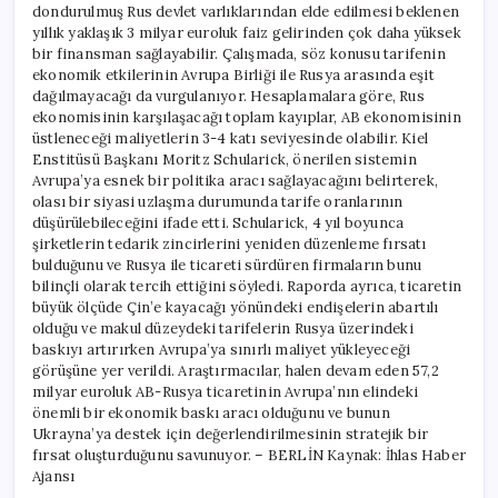
dondurulmuş Rus devlet varlıklarından elde edilmesi beklenen
yıllık yaklaşık 3 milyar euroluk faiz gelirinden çok daha yüksek
bir finansman sağlayabilir. Çalışmada, söz konusu tarifenin
ekonomik etkilerinin Avrupa Birliği ile Rusya arasında eşit
dağılmayacağı da vurgulanıyor. Hesaplamalara göre, Rus
ekonomisinin karşılaşacağı toplam kayıplar, AB ekonomisinin
üstleneceği maliyetlerin 3-4 katı seviyesinde olabilir. Kiel
Enstitüsü Başkanı Moritz Schularick, önerilen sistemin
Avrupa’ya esnek bir politika aracı sağlayacağını belirterek,
olası bir siyasi uzlaşma durumunda tarife oranlarının
düşürülebileceğini ifade etti. Schularick, 4 yıl boyunca
şirketlerin tedarik zincirlerini yeniden düzenleme fırsatı
bulduğunu ve Rusya ile ticareti sürdüren firmaların bunu
bilinçli olarak tercih ettiğini söyledi. Raporda ayrıca, ticaretin
büyük ölçüde Çin’e kayacağı yönündeki endişelerin abartılı
olduğu ve makul düzeydeki tarifelerin Rusya üzerindeki
baskıyı artırırken Avrupa’ya sınırlı maliyet yükleyeceği
görüşüne yer verildi. Araştırmacılar, halen devam eden 57,2
milyar euroluk AB-Rusya ticaretinin Avrupa’nın elindeki
önemli bir ekonomik baskı aracı olduğunu ve bunun
Ukrayna’ya destek için değerlendirilmesinin stratejik bir
fırsat oluşturduğunu savunuyor. – BERLİN Kaynak: İhlas Haber
Ajansı