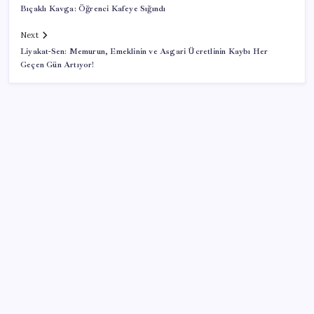
Bıçaklı Kavga: Öğrenci Kafeye Sığındı
Next
Liyakat-Sen: Memurun, Emeklinin ve Asgari Ücretlinin Kaybı Her
Geçen Gün Artıyor!
SON YAZILAR
Canan Karatay sağlıklı yaşamın sırrını tek tek
açıkladı! ‘Botoksla düzelmez, bu mineral şart’
Bakan Göktaş: Yangından etkilenen illerimize 25
milyon lira kaynak aktardık