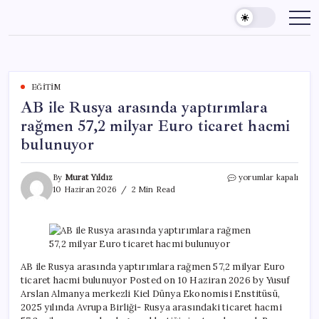
Skip
to
content
EĞITIM
AB ile Rusya arasında yaptırımlara
rağmen 57,2 milyar Euro ticaret hacmi
bulunuyor
AB
By
Murat Yıldız
yorumlar kapalı
ile
10 Haziran 2026
2 Min Read
Rusya
arasında
yaptırımlara
rağmen
57,2
milyar
AB ile Rusya arasında yaptırımlara rağmen 57,2 milyar Euro
Euro
ticaret hacmi bulunuyor Posted on 10 Haziran 2026 by Yusuf
ticaret
Arslan Almanya merkezli Kiel Dünya Ekonomisi Enstitüsü,
hacmi
2025 yılında Avrupa Birliği- Rusya arasındaki ticaret hacmi
bulunuyor