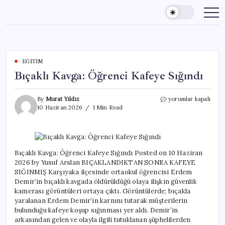
Skip
to
content
EĞITIM
Bıçaklı Kavga: Öğrenci Kafeye Sığındı
Bıçaklı
By
Murat Yıldız
yorumlar kapalı
Kavga:
10 Haziran 2026
1 Min Read
Öğrenci
Kafeye
Sığındı
için
Bıçaklı Kavga: Öğrenci Kafeye Sığındı Posted on 10 Haziran
2026 by Yusuf Arslan BIÇAKLANDIKTAN SONRA KAFEYE
SIĞINMIŞ Karşıyaka ilçesinde ortaokul öğrencisi Erdem
Demir’in bıçaklı kavgada öldürüldüğü olaya ilişkin güvenlik
kamerası görüntüleri ortaya çıktı. Görüntülerde; bıçakla
yaralanan Erdem Demir’in karnını tutarak müşterilerin
bulunduğu kafeye koşup sığınması yer aldı. Demir’in
arkasından gelen ve olayla ilgili tutuklanan şüphelilerden