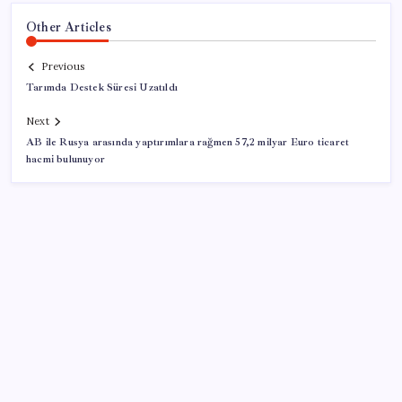
Other Articles
Previous
Tarımda Destek Süresi Uzatıldı
Next
AB ile Rusya arasında yaptırımlara rağmen 57,2 milyar Euro ticaret
hacmi bulunuyor
SON YAZILAR
Ona yatıran köşeyi döndü: Yılbaşından beri en çok