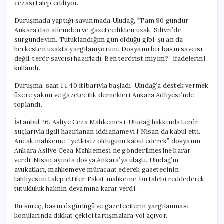
cezası talep ediliyor.
Duruşmada yaptığı savunmada Uludağ, “Tam 90 gündür
Ankara’dan ailemden ve gazetecilikten uzak, Silivri’de
sürgündeyim. Tutuklandığım gün olduğu gibi, şu an da
herkesten uzakta yargılanıyorum. Dosyamı bir basın savcısı
değil, terör savcısı hazırladı. Ben terörist miyim?” ifadelerini
kullandı.
Duruşma, saat 14.40 itibarıyla başladı. Uludağ’a destek vermek
üzere yakını ve gazetecilik dernekleri Ankara Adliyesi’nde
toplandı.
İstanbul 26. Asliye Ceza Mahkemesi, Uludağ hakkında terör
suçlarıyla ilgili hazırlanan iddianameyi 1 Nisan’da kabul etti.
Ancak mahkeme, “yetkisiz olduğunu kabul ederek” dosyanın
Ankara Asliye Ceza Mahkemesi’ne gönderilmesine karar
verdi. Nisan ayında dosya Ankara’ya ulaştı. Uludağ’ın
avukatları, mahkemeye müracaat ederek gazetecinin
tahliyesini talep ettiler. Fakat mahkeme, bu talebi reddederek
tutukluluk halinin devamına karar verdi.
Bu süreç, basın özgürlüğü ve gazetecilerin yargılanması
konularında dikkat çekici tartışmalara yol açıyor.