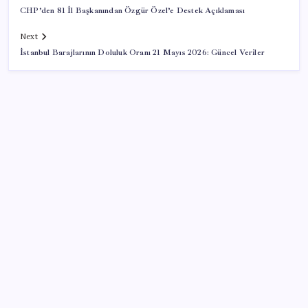
CHP’den 81 İl Başkanından Özgür Özel’e Destek Açıklaması
Next
İstanbul Barajlarının Doluluk Oranı 21 Mayıs 2026: Güncel Veriler
SON YAZILAR
Canan Karatay sağlıklı yaşamın sırrını tek tek
açıkladı! ‘Botoksla düzelmez, bu mineral şart’
Bakan Göktaş: Yangından etkilenen illerimize 25
milyon lira kaynak aktardık
AKP’de YENİ Parti toplantıları: İşte masadaki