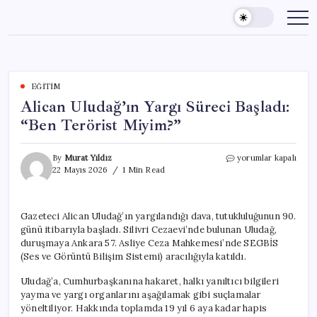
Skip
to
content
EĞITIM
Alican Uludağ’ın Yargı Süreci Başladı:
“Ben Terörist Miyim?”
Alican
By
Murat Yıldız
yorumlar kapalı
Uludağ’ın
22 Mayıs 2026
1 Min Read
Yargı
Süreci
Başladı:
Gazeteci Alican Uludağ’ın yargılandığı dava, tutukluluğunun 90.
“Ben
günü itibarıyla başladı. Silivri Cezaevi’nde bulunan Uludağ,
Terörist
Miyim?”
duruşmaya Ankara 57. Asliye Ceza Mahkemesi’nde SEGBİS
için
(Ses ve Görüntü Bilişim Sistemi) aracılığıyla katıldı.
Uludağ’a, Cumhurbaşkanına hakaret, halkı yanıltıcı bilgileri
yayma ve yargı organlarını aşağılamak gibi suçlamalar
yöneltiliyor. Hakkında toplamda 19 yıl 6 aya kadar hapis