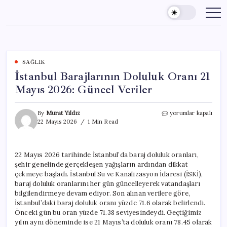
Skip
to
content
SAĞLIK
İstanbul Barajlarının Doluluk Oranı 21
Mayıs 2026: Güncel Veriler
İstanbul
By
Murat Yıldız
yorumlar kapalı
Barajlarının
22 Mayıs 2026
1 Min Read
Doluluk
Oranı
21
22 Mayıs 2026 tarihinde İstanbul’da baraj doluluk oranları,
Mayıs
şehir genelinde gerçekleşen yağışların ardından dikkat
2026:
Güncel
çekmeye başladı. İstanbul Su ve Kanalizasyon İdaresi (İSKİ),
Veriler
baraj doluluk oranlarını her gün güncelleyerek vatandaşları
için
bilgilendirmeye devam ediyor. Son alınan verilere göre,
İstanbul’daki baraj doluluk oranı yüzde 71.6 olarak belirlendi.
Önceki gün bu oran yüzde 71.38 seviyesindeydi. Geçtiğimiz
yılın aynı döneminde ise 21 Mayıs’ta doluluk oranı 78.45 olarak