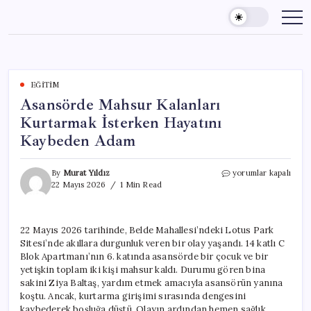
Skip
to
content
EĞITIM
Asansörde Mahsur Kalanları
Kurtarmak İsterken Hayatını
Kaybeden Adam
Asansörde
By
Murat Yıldız
yorumlar kapalı
Mahsur
22 Mayıs 2026
1 Min Read
Kalanları
Kurtarmak
İsterken
22 Mayıs 2026 tarihinde, Belde Mahallesi’ndeki Lotus Park
Hayatını
Sitesi’nde akıllara durgunluk veren bir olay yaşandı. 14 katlı C
Kaybeden
Adam
Blok Apartmanı’nın 6. katında asansörde bir çocuk ve bir
için
yetişkin toplam iki kişi mahsur kaldı. Durumu gören bina
sakini Ziya Baltaş, yardım etmek amacıyla asansörün yanına
koştu. Ancak, kurtarma girişimi sırasında dengesini
kaybederek boşluğa düştü. Olayın ardından hemen sağlık,