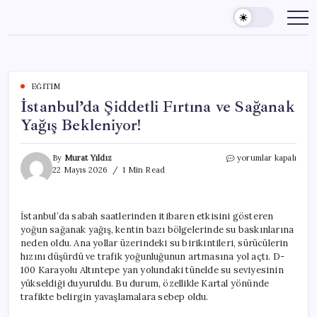
Skip
to
content
EĞITIM
İstanbul’da Şiddetli Fırtına ve Sağanak
Yağış Bekleniyor!
İstanbul’da
By
Murat Yıldız
yorumlar kapalı
Şiddetli
22 Mayıs 2026
1 Min Read
Fırtına
ve
Sağanak
İstanbul’da sabah saatlerinden itibaren etkisini gösteren
Yağış
yoğun sağanak yağış, kentin bazı bölgelerinde su baskınlarına
Bekleniyor!
için
neden oldu. Ana yollar üzerindeki su birikintileri, sürücülerin
hızını düşürdü ve trafik yoğunluğunun artmasına yol açtı. D-
100 Karayolu Altıntepe yan yolundaki tünelde su seviyesinin
yükseldiği duyuruldu. Bu durum, özellikle Kartal yönünde
trafikte belirgin yavaşlamalara sebep oldu.