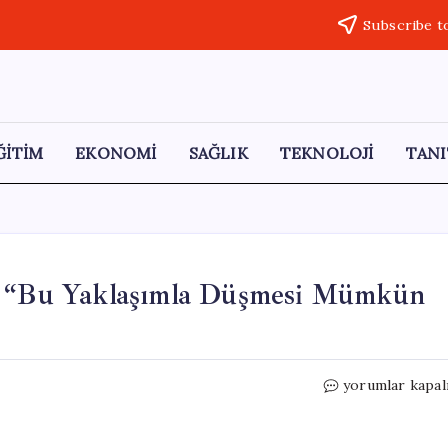
Subscribe t
ĞİTİM
EKONOMİ
SAĞLIK
TEKNOLOJİ
TANI
ı: “Bu Yaklaşımla Düşmesi Mümkün
Babacan’dan
yorumlar kapal
Enflasyon
Uyarısı:
“Bu