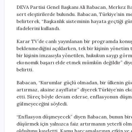
DEVA Partisi Genel Başkanı Ali Babacan, Merkez Bank
sert eleştirilerde bulundu. Babacan, Türkiye’nin m
belirterek, “Başkanlık sisteminin hayata geçtiği 
ifadelerini kullandı.
Karar TV’de canlı yayınlanan bir programda konu
beklenmediğini açıklarken, tek bir kişinin yönetim
bir kişinin imzasıyla yönetilen, hukukun saygı görme
ekonomik başarı elde etmek mümkün değildir” diye
belirtti.
Babacan, “Kurumlar güçlü olmadan, bir ülkenin güçl
artırmaz, aksine zayıflatır” diyerek Türkiye’nin 
etti. Süreç böyle devam ederse, enflasyonun düşmey
gülmeyeceğini söyledi.
“Enflasyon düşmeyecek” diyen Babacan, bunun birço
düşürmek için yalnızca faiz artırmanın yeterli olm
olduğunu kaydetti. Kamu harcamalarının etkin ve di