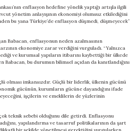
Yaklaşımla
ası’nın enflasyon hedefine yönelik yaptığı artışla ilgili
Düşmesi
evcut yönetim anlayışının ekonomiyi olumsuz etkilediğini
Mümkün
günden bu yana Türkiye’de enflasyon düşmedi, düşmeyecek”
Değil”
için
şan Babacan, enflasyonun neden azalmasının
 tarzının ekonomiye zarar verdiğini vurguladı. “Yalnızca
diği ve kurumsal yapıların itibarını kaybettiği bir ülkede
n Babacan, bu durumun bilimsel açıdan da kanıtlandığını
ü olması imkansızdır. Güçlü bir liderlik, ülkenin gücünü
ekonomik gücünün, kurumların gücüne dayandığını ifade
eceğini, işçilerin ve emeklilerin de yüzlerinin
k teknik sebebi olduğunu dile getirdi. Enflasyonu
adığını, yapılandırma ve tasarruf politikalarının da şart
kkatli bir şekilde yönetilmesi gerektiğini vurgularken,