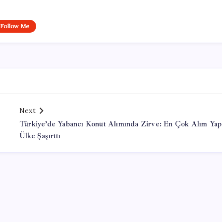
Follow Me
Next
Türkiye’de Yabancı Konut Alımında Zirve: En Çok Alım Ya
Ülke Şaşırttı
Office Lisans Satın Al