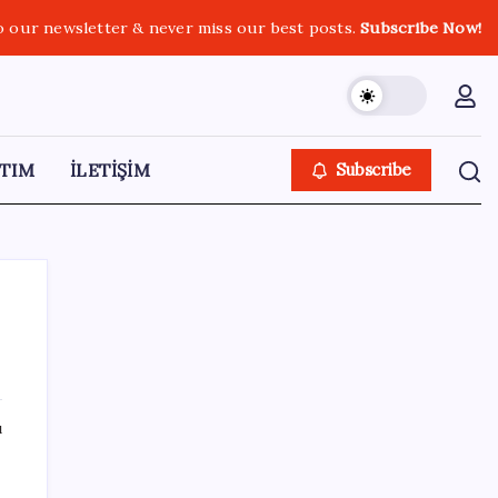
o our newsletter & never miss our best posts.
Subscribe Now!
TIM
İLETİŞİM
Subscribe
SON YAZILAR
ı
Canan Karatay sağlıklı yaşamın sırrını tek
tek açıkladı! ‘Botoksla düzelmez, bu mineral