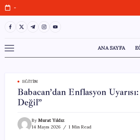
Skip
-
to
content
https://www.facebook.com/
https://twitter.com/
https://t.me/
https://www.instagram.com/
https://youtube.com/
ANA SAYFA
E
EĞITIM
Babacan’dan Enflasyon Uyarıs
Değil”
By
Murat Yıldız
14 Mayıs 2026
1 Min Read