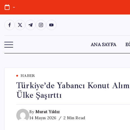
Skip
-
to
content
https://www.facebook.com/
https://twitter.com/
https://t.me/
https://www.instagram.com/
https://youtube.com/
ANA SAYFA
E
HABER
Türkiye’de Yabancı Konut Alım
Ülke Şaşırttı
By
Murat Yıldız
14 Mayıs 2026
2 Min Read