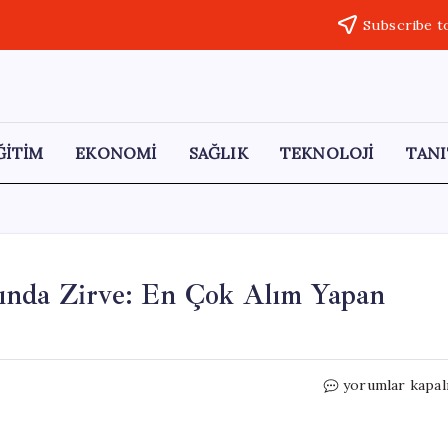
Subscribe t
ĞİTİM
EKONOMİ
SAĞLIK
TEKNOLOJİ
TANI
ında Zirve: En Çok Alım Yapan
Türkiye’de
yorumlar kapal
Yabancı
Konut
Alımında