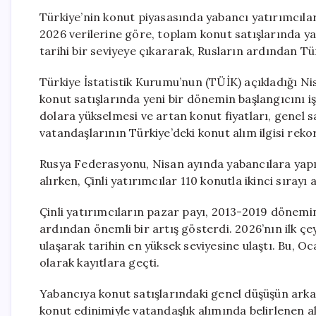
Türkiye’nin konut piyasasında yabancı yatırımcılar
2026 verilerine göre, toplam konut satışlarında y
tarihi bir seviyeye çıkararak, Rusların ardından Tü
Türkiye İstatistik Kurumu’nun (TÜİK) açıkladığı Nis
konut satışlarında yeni bir dönemin başlangıcını iş
dolara yükselmesi ve artan konut fiyatları, genel s
vatandaşlarının Türkiye’deki konut alım ilgisi rekor
Rusya Federasyonu, Nisan ayında yabancılara yapı
alırken, Çinli yatırımcılar 110 konutla ikinci sırayı 
Çinli yatırımcıların pazar payı, 2013-2019 dönemi
ardından önemli bir artış gösterdi. 2026’nın ilk çe
ulaşarak tarihin en yüksek seviyesine ulaştı. Bu, O
olarak kayıtlara geçti.
Yabancıya konut satışlarındaki genel düşüşün arka
konut edinimiyle vatandaşlık alımında belirlenen alt