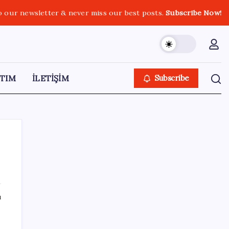
o our newsletter & never miss our best posts.
Subscribe Now!
TIM
İLETİŞİM
Subscribe
SON YAZILAR
ı
Komünist Mao’nun makam aracıydı, bugün
zenginlerin lüks oyuncağı oldu