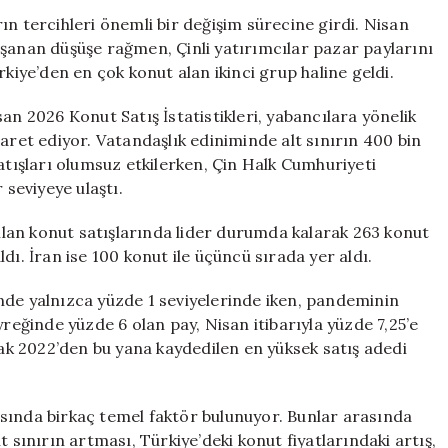
Zirve:
ın tercihleri önemli bir değişim sürecine girdi. Nisan
En
aşanan düşüşe rağmen, Çinli yatırımcılar pazar paylarını
Çok
rkiye’den en çok konut alan ikinci grup haline geldi.
Alım
Yapan
an 2026 Konut Satış İstatistikleri, yabancılara yönelik
Ülke
aret ediyor. Vatandaşlık ediniminde alt sınırın 400 bin
Şaşırttı
atışları olumsuz etkilerken, Çin Halk Cumhuriyeti
için
 seviyeye ulaştı.
lan konut satışlarında lider durumda kalarak 263 konut
aldı. İran ise 100 konut ile üçüncü sırada yer aldı.
nde yalnızca yüzde 1 seviyelerinde iken, pandeminin
yreğinde yüzde 6 olan pay, Nisan itibarıyla yüzde 7,25’e
cak 2022’den bu yana kaydedilen en yüksek satış adedi
sında birkaç temel faktör bulunuyor. Bunlar arasında
 sınırın artması, Türkiye’deki konut fiyatlarındaki artış,