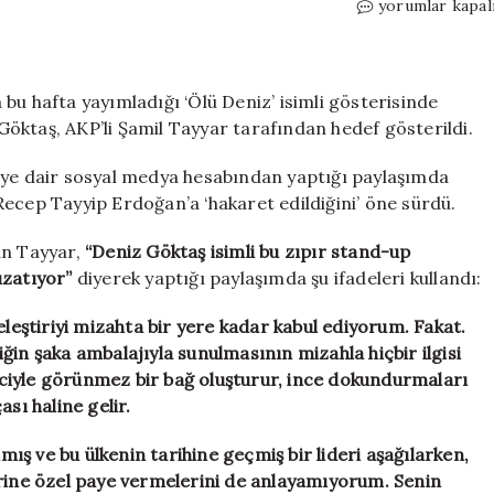
Deniz
yorumlar kapal
Göktaş,
AKP’li
Şamil
Tayyar’ın
bu hafta yayımladığı ‘Ölü Deniz’ isimli gösterisinde
hedefinde:
öktaş, AKP’li Şamil Tayyar tarafından hedef gösterildi.
‘Bu
zıpır
iye dair sosyal medya hesabından yaptığı paylaşımda
Cumhurbaşkanı
ecep Tayyip Erdoğan’a ‘hakaret edildiğini’ öne sürdü.
dil
uzatıyor’
an Tayyar,
“Deniz Göktaş isimli bu zıpır stand-up
için
uzatıyor”
diyerek yaptığı paylaşımda şu ifadeleri kullandı:
ır eleştiriyi mizahta bir yere kadar kabul ediyorum. Fakat.
ğin şaka ambalajıyla sunulmasının mizahla hiçbir ilgisi
eyiciyle görünmez bir bağ oluşturur, ince dokundurmaları
sı haline gelir.
nmış ve bu ülkenin tarihine geçmiş bir lideri aşağılarken,
erine özel paye vermelerini de anlayamıyorum. Senin