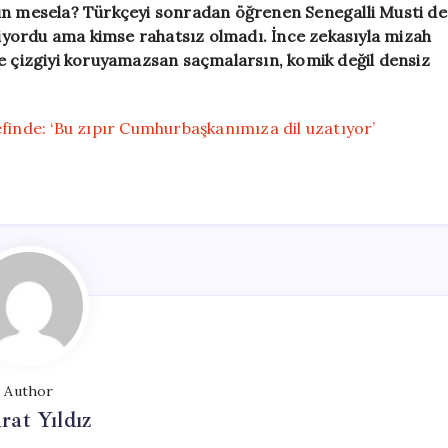
dun mesela? Türkçeyi sonradan öğrenen Senegalli Musti de
yordu ama kimse rahatsız olmadı. İnce zekasıyla mizah
ce çizgiyi koruyamazsan saçmalarsın, komik değil densiz
efinde: ‘Bu zıpır Cumhurbaşkanımıza dil uzatıyor’
Author
at Yıldız