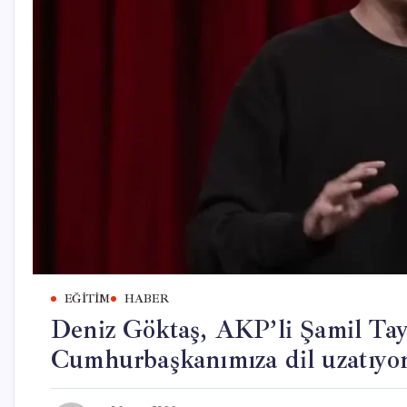
EĞITIM
HABER
Deniz Göktaş, AKP’li Şamil Tayy
Cumhurbaşkanımıza dil uzatıyor