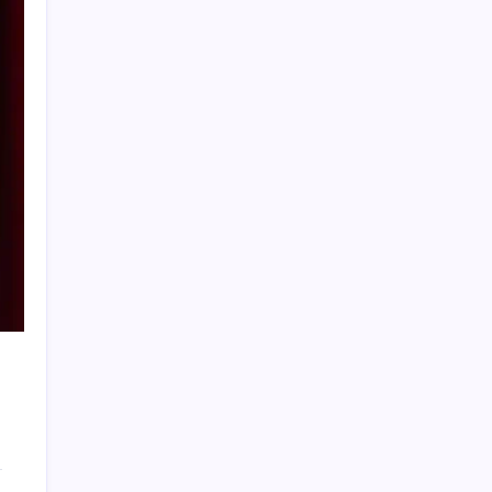
şart’
Bakan Göktaş: Yangından etkilenen
illerimize 25 milyon lira kaynak aktardık
AKP’de YENİ Parti toplantıları: İşte
masadaki anketin sonuçları
Üsküdar Belediyesi’ne operasyon: Sinem
Dedetaş’a tutuklama talebi
Yayaya yol vermedi, ehliyeti aldığı gün iptal
edildi
Mersin merkezli yasa dışı bahis
operasyonunda 52 tutuklama
Ankara ve Avrupa başkenti arasında yeni
ticaret görüşmeleri yolda
2026-YKS tercih süreci başladı: İşte 10
soruda merak edilenler
Kaş’taki orman yangınında kritik saatler:
Havadan müdahale yeniden başladı,