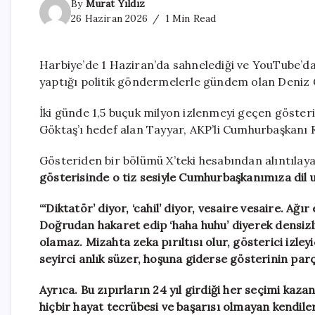
By
Murat Yıldız
26 Haziran 2026
1 Min Read
Harbiye’de 1 Haziran’da sahnelediği ve YouTube’da 
yaptığı politik göndermelerle gündem olan Deniz G
İki günde 1,5 buçuk milyon izlenmeyi geçen göster
Göktaş’ı hedef alan Tayyar, AKP’li Cumhurbaşkanı R
Gösteriden bir bölümü X’teki hesabından alıntılay
gösterisinde o tiz sesiyle Cumhurbaşkanımıza dil 
“‘Diktatör’ diyor, ‘cahil’ diyor, vesaire vesaire. Ağ
Doğrudan hakaret edip ‘haha huhu’ diyerek densizli
olamaz. Mizahta zeka pırıltısı olur, gösterici izl
seyirci anlık süzer, hoşuna giderse gösterinin parça
Ayrıca. Bu zıpırların 24 yıl girdiği her seçimi kaza
hiçbir hayat tecrübesi ve başarısı olmayan kendil