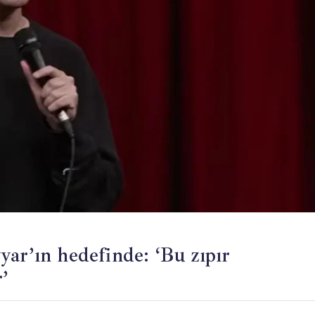
ar’ın hedefinde: ‘Bu zıpır
’