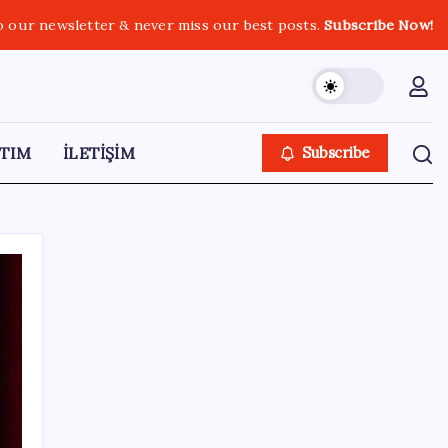
o our newsletter & never miss our best posts.
Subscribe Now!
TIM
İLETİŞİM
Subscribe
SON YAZILAR
Canan Karatay sağlıklı yaşamın sırrını tek
tek açıkladı! ‘Botoksla düzelmez, bu mineral