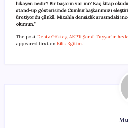
hikayen nedir? Bir başarın var mı? Kaç kitap oku
stand-up gösterisinde Cumhurbaşkanımızı eleştiri
üretiyordu çünkü. Mizahla densizlik arasındaki in
olursun.”
The post
Deniz Göktaş, AKP’li Şamil Tayyar’ın hed
appeared first on
Kilis Egitim
.
Mur