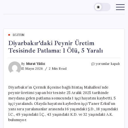
Skip
to
content
EĞITIM
Diyarbakır’daki Peynir Üretim
Tesisinde Patlama: 1 Ölü, 5 Yaralı
Diyarbakır’daki
By
Murat Yıldız
yorumlar kapalı
Peynir
15 Mayıs 2026
2 Min Read
Üretim
Tesisinde
Patlama:
Diyarbakır’ın Çermik ilçesine bağlı Bintaş Mahallesi’nde
1
peynir üretimi yapan bir tesiste 25 Aralık 2025 tarihinde
Ölü,
5
meydana gelen patlama sonucunda 1 işçi hayatını kaybetti, 5
Yaralı
işçi yaralandı. Olayda hayatını kaybeden işçi Taner Erkul’un
için
yanı sıra yaralananlar arasında 16 yaşındaki Ş.D., 18 yaşındaki
İ.C., 49 yaşındaki İ.Ç., 43 yaşındaki K.D. ve 32 yaşındaki A.K.
bulunuyor.