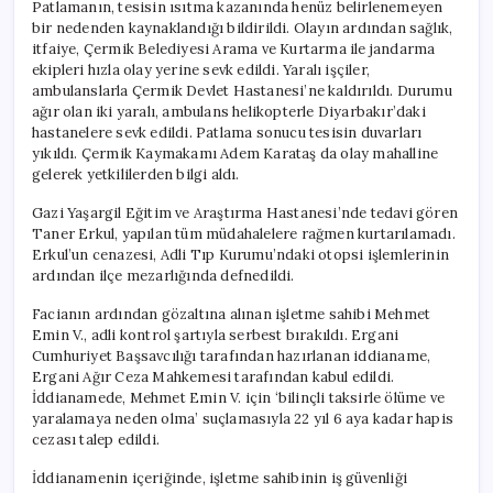
Patlamanın, tesisin ısıtma kazanında henüz belirlenemeyen
bir nedenden kaynaklandığı bildirildi. Olayın ardından sağlık,
itfaiye, Çermik Belediyesi Arama ve Kurtarma ile jandarma
ekipleri hızla olay yerine sevk edildi. Yaralı işçiler,
ambulanslarla Çermik Devlet Hastanesi’ne kaldırıldı. Durumu
ağır olan iki yaralı, ambulans helikopterle Diyarbakır’daki
hastanelere sevk edildi. Patlama sonucu tesisin duvarları
yıkıldı. Çermik Kaymakamı Adem Karataş da olay mahalline
gelerek yetkililerden bilgi aldı.
Gazi Yaşargil Eğitim ve Araştırma Hastanesi’nde tedavi gören
Taner Erkul, yapılan tüm müdahalelere rağmen kurtarılamadı.
Erkul’un cenazesi, Adli Tıp Kurumu’ndaki otopsi işlemlerinin
ardından ilçe mezarlığında defnedildi.
Facianın ardından gözaltına alınan işletme sahibi Mehmet
Emin V., adli kontrol şartıyla serbest bırakıldı. Ergani
Cumhuriyet Başsavcılığı tarafından hazırlanan iddianame,
Ergani Ağır Ceza Mahkemesi tarafından kabul edildi.
İddianamede, Mehmet Emin V. için ‘bilinçli taksirle ölüme ve
yaralamaya neden olma’ suçlamasıyla 22 yıl 6 aya kadar hapis
cezası talep edildi.
İddianamenin içeriğinde, işletme sahibinin iş güvenliği