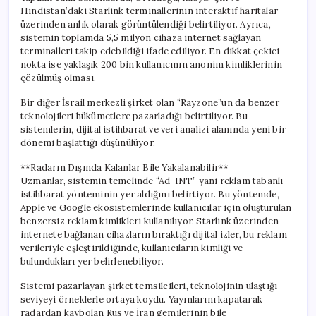
Hindistan’daki Starlink terminallerinin interaktif haritalar
üzerinden anlık olarak görüntülendiği belirtiliyor. Ayrıca,
sistemin toplamda 5,5 milyon cihaza internet sağlayan
terminalleri takip edebildiği ifade ediliyor. En dikkat çekici
nokta ise yaklaşık 200 bin kullanıcının anonim kimliklerinin
çözülmüş olması.
Bir diğer İsrail merkezli şirket olan “Rayzone”un da benzer
teknolojileri hükümetlere pazarladığı belirtiliyor. Bu
sistemlerin, dijital istihbarat ve veri analizi alanında yeni bir
dönemi başlattığı düşünülüyor.
**Radarın Dışında Kalanlar Bile Yakalanabilir**
Uzmanlar, sistemin temelinde “Ad-INT” yani reklam tabanlı
istihbarat yönteminin yer aldığını belirtiyor. Bu yöntemde,
Apple ve Google ekosistemlerinde kullanıcılar için oluşturulan
benzersiz reklam kimlikleri kullanılıyor. Starlink üzerinden
internete bağlanan cihazların bıraktığı dijital izler, bu reklam
verileriyle eşleştirildiğinde, kullanıcıların kimliği ve
bulundukları yer belirlenebiliyor.
Sistemi pazarlayan şirket temsilcileri, teknolojinin ulaştığı
seviyeyi örneklerle ortaya koydu. Yayınlarını kapatarak
radardan kaybolan Rus ve İran gemilerinin bile