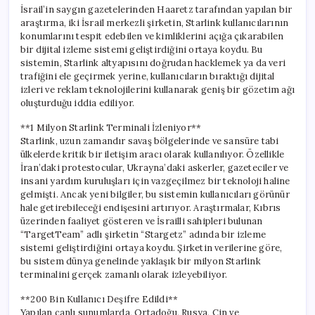
İsrail’in saygın gazetelerinden Haaretz tarafından yapılan bir
araştırma, iki İsrail merkezli şirketin, Starlink kullanıcılarının
konumlarını tespit edebilen ve kimliklerini açığa çıkarabilen
bir dijital izleme sistemi geliştirdiğini ortaya koydu. Bu
sistemin, Starlink altyapısını doğrudan hacklemek ya da veri
trafiğini ele geçirmek yerine, kullanıcıların bıraktığı dijital
izleri ve reklam teknolojilerini kullanarak geniş bir gözetim ağı
oluşturduğu iddia ediliyor.
**1 Milyon Starlink Terminali İzleniyor**
Starlink, uzun zamandır savaş bölgelerinde ve sansüre tabi
ülkelerde kritik bir iletişim aracı olarak kullanılıyor. Özellikle
İran’daki protestocular, Ukrayna’daki askerler, gazeteciler ve
insani yardım kuruluşları için vazgeçilmez bir teknoloji haline
gelmişti. Ancak yeni bilgiler, bu sistemin kullanıcıları görünür
hale getirebileceği endişesini artırıyor. Araştırmalar, Kıbrıs
üzerinden faaliyet gösteren ve İsrailli sahipleri bulunan
“TargetTeam” adlı şirketin “Stargetz” adında bir izleme
sistemi geliştirdiğini ortaya koydu. Şirketin verilerine göre,
bu sistem dünya genelinde yaklaşık bir milyon Starlink
terminalini gerçek zamanlı olarak izleyebiliyor.
**200 Bin Kullanıcı Deşifre Edildi**
Yapılan canlı sunumlarda, Ortadoğu, Rusya, Çin ve