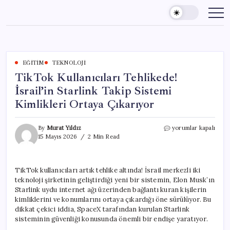
Skip
to
content
EĞITIM
TEKNOLOJI
TikTok Kullanıcıları Tehlikede!
İsrail’in Starlink Takip Sistemi
Kimlikleri Ortaya Çıkarıyor
TikTok
By
Murat Yıldız
yorumlar kapalı
Kullanıcıları
15 Mayıs 2026
2 Min Read
Tehlikede!
İsrail’in
Starlink
TikTok kullanıcıları artık tehlike altında! İsrail merkezli iki
Takip
teknoloji şirketinin geliştirdiği yeni bir sistemin, Elon Musk’ın
Sistemi
Kimlikleri
Starlink uydu internet ağı üzerinden bağlantı kuran kişilerin
Ortaya
kimliklerini ve konumlarını ortaya çıkardığı öne sürülüyor. Bu
Çıkarıyor
dikkat çekici iddia, SpaceX tarafından kurulan Starlink
için
sisteminin güvenliği konusunda önemli bir endişe yaratıyor.